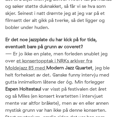
og søker støtte duknakket, så får vi se hva som
skjer. Seinest i natt drømte jeg at jeg var på et
filmsett der alt gikk på tverke, så det ligger og
bobler under huden.
Er det noe jazzplate du har kick på for tida,
eventuelt bare på grunn av coveret?
— Er jo ikke en plate, men forleden snublet jeg
over
et konsertopptak i NRKs arkiver fra
Moldejazz 85 med
Modern Jazz Quartet
, jeg ble
helt forhekset av det. Ganske funny intervju med
gutta innimellom låtene der óg.
Min forlegger
Espen Holtestaul
var visst på festivalen det året
og så Miles (en konsert kvartetten i intervjuet
mente var altfor bråkete), men av en eller annen
mystisk grunn var han ikke på denne konserten.