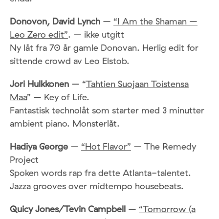
Donovon, David Lynch
–
“I Am the Shaman –
Leo Zero edit”
. – ikke utgitt
Ny låt fra 70 år gamle Donovan. Herlig edit for
sittende crowd av Leo Elstob.
Jori Hulkkonen
– “
Tahtien Suojaan Toistensa
Maa
” – Key of Life.
Fantastisk technolåt som starter med 3 minutter
ambient piano. Monsterlåt.
Hadiya George
–
“Hot Flavor”
– The Remedy
Project
Spoken words rap fra dette Atlanta-talentet.
Jazza grooves over midtempo housebeats.
Quicy Jones/Tevin Campbell
–
“Tomorrow (a