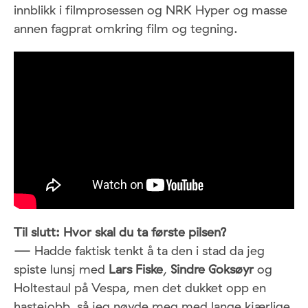
innblikk i filmprosessen og NRK Hyper og masse
annen fagprat omkring film og tegning.
Til slutt:
Hvor skal du ta første pilsen?
— Hadde faktisk tenkt å ta den i stad da jeg
spiste lunsj med
Lars
Fiske
,
Sindre
Goksøyr
og
Holtestaul på Vespa, men det dukket opp en
hastejobb, så jeg nøyde meg med lange kjærlige