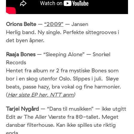
Orions Belte
–
“2009”
– Jansen
Herlig band. Ny single. Perfekte sittegrooves i
det byen åpner.
Raaja Bones
– “Sleeping Alone” – Snorkel
Records
Hentet fra album nr 2 fra mystiske Bones som
bor i en skog utenfor Oslo. Slippes i juli. Sløye
beats, passe hazy, bra vokal og fine harmonier.
(
Hør siste EP her, NTT anm
)
Tarjei Nygård
– “Dans til musikken” – ikke utgitt
Edit av The Aller Værste fra 80-tallet. Meget
dansbar filterhouse. Kan ikke spilles ute riktig
enda.