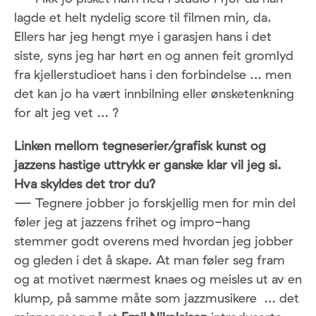
lagde et helt nydelig score til filmen min, da.
Ellers har jeg hengt mye i garasjen hans i det
siste, syns jeg har hørt en og annen feit gromlyd
fra kjellerstudioet hans i den forbindelse … men
det kan jo ha vært innbilning eller ønsketenkning
for alt jeg vet … ?
Linken mellom tegneserier/grafisk kunst og
jazzens hastige uttrykk er ganske klar vil jeg si.
Hva skyldes det tror du?
—
Tegnere jobber jo forskjellig men for min del
føler jeg at jazzens frihet og impro-hang
stemmer godt overens med hvordan jeg jobber
og gleden i det å skape. At man føler seg fram
og at motivet nærmest knaes og meisles ut av en
klump, på samme måte som jazzmusikere … det