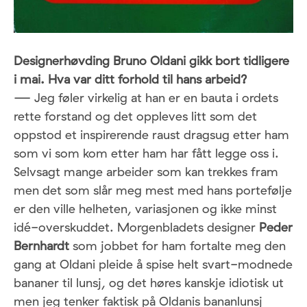
Designerhøvding Bruno Oldani gikk bort tidligere
i mai. Hva var ditt forhold til hans arbeid?
— Jeg føler virkelig at han er en bauta i ordets
rette forstand og det oppleves litt som det
oppstod et inspirerende raust dragsug etter ham
som vi som kom etter ham har fått legge oss i.
Selvsagt mange arbeider som kan trekkes fram
men det som slår meg mest med hans portefølje
er den ville helheten, variasjonen og ikke minst
idé-overskuddet. Morgenbladets designer
Peder
Bernhardt
som jobbet for ham fortalte meg den
gang at Oldani pleide å spise helt svart-modnede
bananer til lunsj, og det høres kanskje idiotisk ut
men jeg tenker faktisk på Oldanis bananlunsj