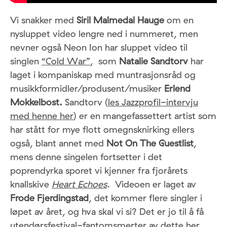
Vi snakker med
Siril Malmedal Hauge
om en
nysluppet video lengre ned i nummeret, men
nevner også Neon Ion har sluppet video til
singlen
“Cold War”
, som
Natalie Sandtorv
har
laget i kompaniskap med muntrasjonsråd og
musikkformidler/produsent/musiker
Erlend
Mokkelbost.
Sandtorv (
les Jazzprofil-intervju
med henne her
) er en mangefassettert artist som
har stått for mye flott omegnsknirking ellers
også, blant annet med
Not On The Guestlist
,
mens denne singelen fortsetter i det
poprendyrka sporet vi kjenner fra fjorårets
knallskive
Heart Echoes
.
Videoen er laget av
Frode Fjerdingstad
, det kommer flere singler i
løpet av året, og hva skal vi si? Det er jo til å få
utendørsfestival-fantomsmerter av dette her.