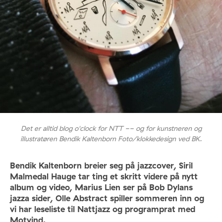
Det er alltid blog o'clock for NTT -- og for kunstneren og
illustratøren Bendik Kaltenborn Foto/klokkedesign ved BK.
Bendik Kaltenborn breier seg på jazzcover, Siril
Malmedal Hauge tar ting et skritt videre på nytt
album og video, Marius Lien ser på Bob Dylans
jazza sider, Olle Abstract spiller sommeren inn og
vi har leseliste til Nattjazz og programprat med
Motvind.