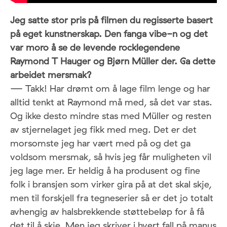
Jeg satte stor pris på filmen du regisserte basert
på eget kunstnerskap. Den fanga vibe-n og det
var moro å se de levende rocklegendene
Raymond T Hauger og Bjørn Müller der. Ga dette
arbeidet mersmak?
— Takk! Har drømt om å lage film lenge og har
alltid tenkt at Raymond må med, så det var stas.
Og ikke desto mindre stas med Müller og resten
av stjernelaget jeg fikk med meg. Det er det
morsomste jeg har vært med på og det ga
voldsom mersmak, så hvis jeg får muligheten vil
jeg lage mer. Er heldig å ha produsent og fine
folk i bransjen som virker gira på at det skal skje,
men til forskjell fra tegneserier så er det jo totalt
avhengig av halsbrekkende støttebeløp for å få
det til å skje. Men jeg skriver i hvert fall på manus