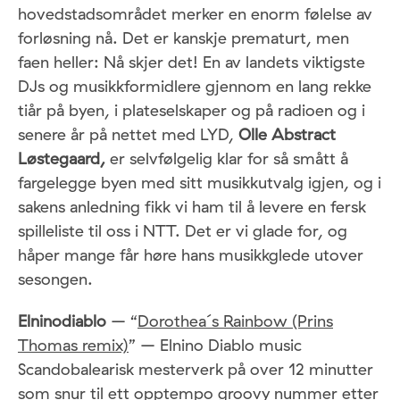
hovedstadsområdet merker en enorm følelse av
forløsning nå. Det er kanskje prematurt, men
faen heller: Nå skjer det! En av landets viktigste
DJs og musikkformidlere gjennom en lang rekke
tiår på byen, i plateselskaper og på radioen og i
senere år på nettet med LYD,
Olle Abstract
Løstegaard,
er selvfølgelig klar for så smått å
fargelegge byen med sitt musikkutvalg igjen, og i
sakens anledning fikk vi ham til å levere en fersk
spilleliste til oss i NTT. Det er vi glade for, og
håper mange får høre hans musikkglede utover
sesongen.
Elninodiablo
– “
Dorothea´s Rainbow (Prins
Thomas remix)
” – Elnino Diablo music
Scandobalearisk mesterverk på over 12 minutter
som snur til ett opptempo groovy nummer etter