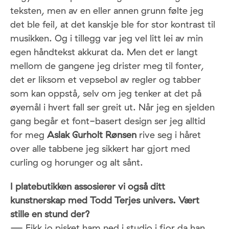
teksten, men av en eller annen grunn følte jeg
det ble feil, at det kanskje ble for stor kontrast til
musikken. Og i tillegg var jeg vel litt lei av min
egen håndtekst akkurat da. Men det er langt
mellom de gangene jeg drister meg til fonter,
det er liksom et vepsebol av regler og tabber
som kan oppstå, selv om jeg tenker at det på
øyemål i hvert fall ser greit ut. Når jeg en sjelden
gang begår et font-basert design ser jeg alltid
for meg
Aslak Gurholt Rønsen
rive seg i håret
over alle tabbene jeg sikkert har gjort med
curling og horunger og alt sånt.
I platebutikken assosierer vi også ditt
kunstnerskap med Todd Terjes univers. Vært
stille en stund der?
— Fikk jo pisket ham ned i studio i fjor da han