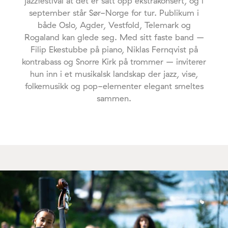
jazzfestival at det er satt opp ekstrakonsert, og i
september står Sør-Norge for tur. Publikum i
både Oslo, Agder, Vestfold, Telemark og
Rogaland kan glede seg. Med sitt faste band –
Filip Ekestubbe på piano, Niklas Fernqvist på
kontrabass og Snorre Kirk på trommer – inviterer
hun inn i et musikalsk landskap der jazz, vise,
folkemusikk og pop-elementer elegant smeltes
sammen.