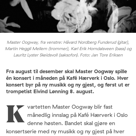
Master Oogway, fra venstre: Håvard Nordberg Funderud (gitar),
Martin Heggli Mellem (trommer), Karl Erik Horndalsveen (bass) og
Lauritz Lyster Skeidsvoll (saksofon). Foto: Jan Tore Eriksen
Fra august til desember skal Master Oogway spille
én konsert i måneden på Kafé Hærverk i Oslo. Hver
konsert byr på ny musikk og ny gjest, og først ut er
trompetist Eivind Lønning 8. august.
vartetten Master Oogway blir fast
K
månedlig innslag på Kafé Hærverk i Oslo
denne høsten. Bandet skal gjøre en
konsertserie med ny musikk og ny gjest på hver