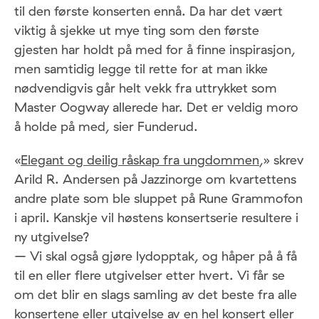
til den første konserten ennå. Da har det vært
viktig å sjekke ut mye ting som den første
gjesten har holdt på med for å finne inspirasjon,
men samtidig legge til rette for at man ikke
nødvendigvis går helt vekk fra uttrykket som
Master Oogway allerede har. Det er veldig moro
å holde på med, sier Funderud.
«
Elegant og deilig råskap fra ungdommen
,» skrev
Arild R. Andersen på Jazzinorge om kvartettens
andre plate som ble sluppet på Rune Grammofon
i april. Kanskje vil høstens konsertserie resultere i
ny utgivelse?
– Vi skal også gjøre lydopptak, og håper på å få
til en eller flere utgivelser etter hvert. Vi får se
om det blir en slags samling av det beste fra alle
konsertene eller utgivelse av en hel konsert eller