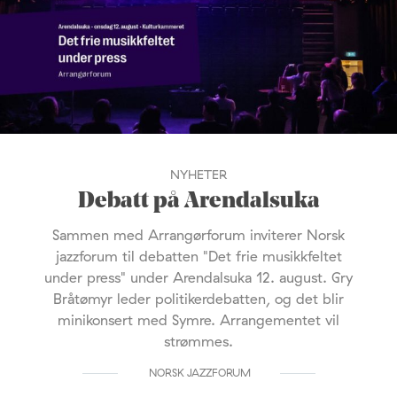
NYHETER
Debatt på Arendalsuka
Sammen med Arrangørforum inviterer Norsk
jazzforum til debatten "Det frie musikkfeltet
under press" under Arendalsuka 12. august. Gry
Bråtømyr leder politikerdebatten, og det blir
minikonsert med Symre. Arrangementet vil
strømmes.
NORSK JAZZFORUM