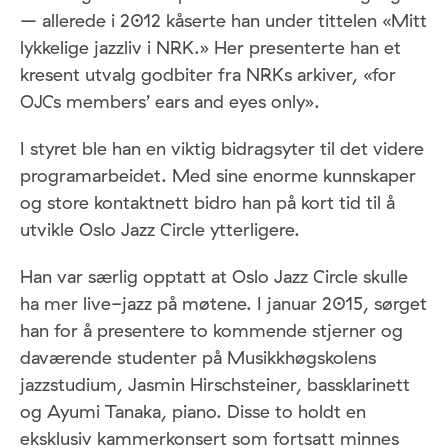
– allerede i 2012 kåserte han under tittelen «Mitt
lykkelige jazzliv i NRK.» Her presenterte han et
kresent utvalg godbiter fra NRKs arkiver, «for
OJCs members’ ears and eyes only».
I styret ble han en viktig bidragsyter til det videre
programarbeidet. Med sine enorme kunnskaper
og store kontaktnett bidro han på kort tid til å
utvikle Oslo Jazz Circle ytterligere.
Han var særlig opptatt at Oslo Jazz Circle skulle
ha mer live-jazz på møtene. I januar 2015, sørget
han for å presentere to kommende stjerner og
daværende studenter på Musikkhøgskolens
jazzstudium, Jasmin Hirschsteiner, bassklarinett
og Ayumi Tanaka, piano. Disse to holdt en
eksklusiv kammerkonsert som fortsatt minnes