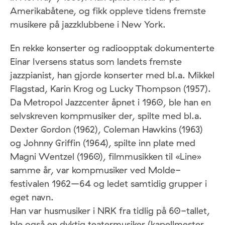
Amerikabåtene, og fikk oppleve tidens fremste
musikere på jazzklubbene i New York.
En rekke konserter og radioopptak dokumenterte
Einar Iversens status som landets fremste
jazzpianist, han gjorde konserter med bl.a. Mikkel
Flagstad, Karin Krog og Lucky Thompson (1957).
Da Metropol Jazzcenter åpnet i 1960, ble han en
selvskreven kompmusiker der, spilte med bl.a.
Dexter Gordon (1962), Coleman Hawkins (1963)
og Johnny Griffin (1964), spilte inn plate med
Magni Wentzel (1960), filmmusikken til «Line»
samme år, var kompmusiker ved Molde-
festivalen 1962–64 og ledet samtidig grupper i
eget navn.
Han var husmusiker i NRK fra tidlig på 60-tallet,
ble også en dyktig teatermusiker (kapellmester