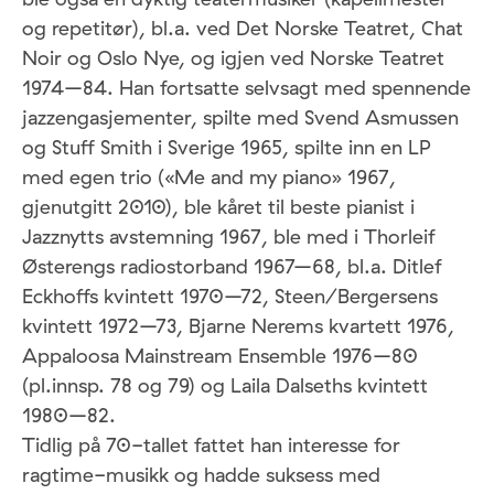
og repetitør), bl.a. ved Det Norske Teatret, Chat
Noir og Oslo Nye, og igjen ved Norske Teatret
1974–84. Han fortsatte selvsagt med spennende
jazzengasjementer, spilte med Svend Asmussen
og Stuff Smith i Sverige 1965, spilte inn en LP
med egen trio («Me and my piano» 1967,
gjenutgitt 2010), ble kåret til beste pianist i
Jazznytts avstemning 1967, ble med i Thorleif
Østerengs radiostorband 1967–68, bl.a. Ditlef
Eckhoffs kvintett 1970–72, Steen/Bergersens
kvintett 1972–73, Bjarne Nerems kvartett 1976,
Appaloosa Mainstream Ensemble 1976–80
(pl.innsp. 78 og 79) og Laila Dalseths kvintett
1980–82.
Tidlig på 70-tallet fattet han interesse for
ragtime-musikk og hadde suksess med