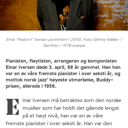
Einar "Pastor'n" Iversen portrettert i 2010. Foto: Mimsy Møller /
Samfoto / NTB scanpix
Pianisten, fløytisten, arrangøren og komponisten
Einar Iversen døde 3. april, 88 år gammel. Han han
var en av våre fremste pianister i over seksti år, og
mottok norsk jazz’ høyeste utmerkelse, Buddy-
prisen, allerede i 1958.
inar Iversen må betraktes som den norske
E
musiker som har holdt det gående lengst
på et høyt nivå, han var en av våre
fremste pianister i over seksti år. Han var den