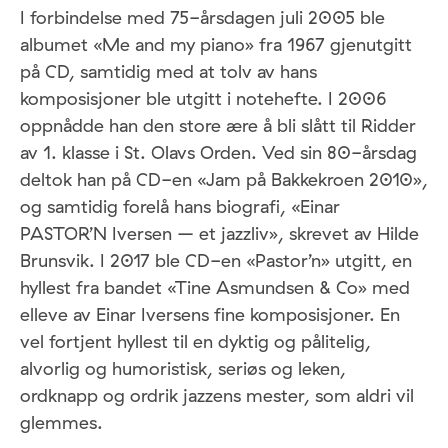
I forbindelse med 75-årsdagen juli 2005 ble
albumet «Me and my piano» fra 1967 gjenutgitt
på CD, samtidig med at tolv av hans
komposisjoner ble utgitt i notehefte. I 2006
oppnådde han den store ære å bli slått til Ridder
av 1. klasse i St. Olavs Orden. Ved sin 80-årsdag
deltok han på CD-en «Jam på Bakkekroen 2010»,
og samtidig forelå hans biografi, «Einar
PASTOR’N Iversen – et jazzliv», skrevet av Hilde
Brunsvik. I 2017 ble CD-en «Pastor’n» utgitt, en
hyllest fra bandet «Tine Asmundsen & Co» med
elleve av Einar Iversens fine komposisjoner. En
vel fortjent hyllest til en dyktig og pålitelig,
alvorlig og humoristisk, seriøs og leken,
ordknapp og ordrik jazzens mester, som aldri vil
glemmes.