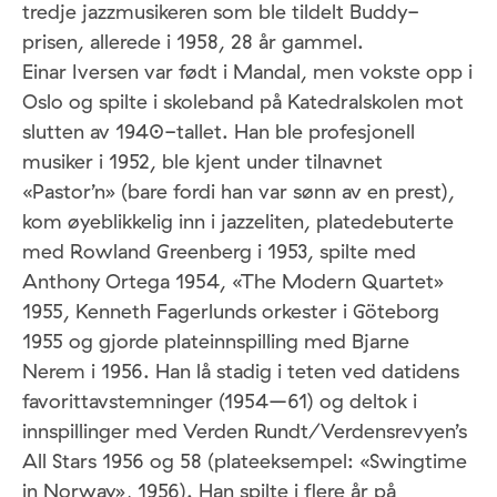
tredje jazzmusikeren som ble tildelt Buddy-
prisen, allerede i 1958, 28 år gammel.
Einar Iversen var født i Mandal, men vokste opp i
Oslo og spilte i skoleband på Katedralskolen mot
slutten av 1940-tallet. Han ble profesjonell
musiker i 1952, ble kjent under tilnavnet
«Pastor’n» (bare fordi han var sønn av en prest),
kom øyeblikkelig inn i jazzeliten, platedebuterte
med Rowland Greenberg i 1953, spilte med
Anthony Ortega 1954, «The Modern Quartet»
1955, Kenneth Fagerlunds orkester i Göteborg
1955 og gjorde plateinnspilling med Bjarne
Nerem i 1956. Han lå stadig i teten ved datidens
favorittavstemninger (1954–61) og deltok i
innspillinger med Verden Rundt/Verdensrevyen’s
All Stars 1956 og 58 (plateeksempel: «Swingtime
in Norway», 1956). Han spilte i flere år på