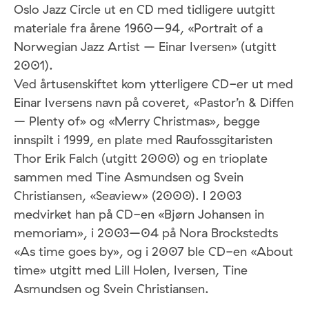
Oslo Jazz Circle ut en CD med tidligere uutgitt
materiale fra årene 1960–94, «Portrait of a
Norwegian Jazz Artist – Einar Iversen» (utgitt
2001).
Ved årtusenskiftet kom ytterligere CD-er ut med
Einar Iversens navn på coveret, «Pastor’n & Diffen
– Plenty of» og «Merry Christmas», begge
innspilt i 1999, en plate med Raufossgitaristen
Thor Erik Falch (utgitt 2000) og en trioplate
sammen med Tine Asmundsen og Svein
Christiansen, «Seaview» (2000). I 2003
medvirket han på CD-en «Bjørn Johansen in
memoriam», i 2003–04 på Nora Brockstedts
«As time goes by», og i 2007 ble CD-en «About
time» utgitt med Lill Holen, Iversen, Tine
Asmundsen og Svein Christiansen.