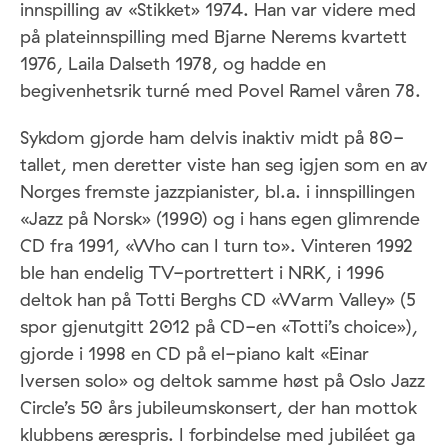
innspilling av «Stikket» 1974. Han var videre med
på plateinnspilling med Bjarne Nerems kvartett
1976, Laila Dalseth 1978, og hadde en
begivenhetsrik turné med Povel Ramel våren 78.
Sykdom gjorde ham delvis inaktiv midt på 80-
tallet, men deretter viste han seg igjen som en av
Norges fremste jazzpianister, bl.a. i innspillingen
«Jazz på Norsk» (1990) og i hans egen glimrende
CD fra 1991, «Who can I turn to». Vinteren 1992
ble han endelig TV-portrettert i NRK, i 1996
deltok han på Totti Berghs CD «Warm Valley» (5
spor gjenutgitt 2012 på CD-en «Totti’s choice»),
gjorde i 1998 en CD på el-piano kalt «Einar
Iversen solo» og deltok samme høst på Oslo Jazz
Circle’s 50 års jubileumskonsert, der han mottok
klubbens ærespris. I forbindelse med jubiléet ga