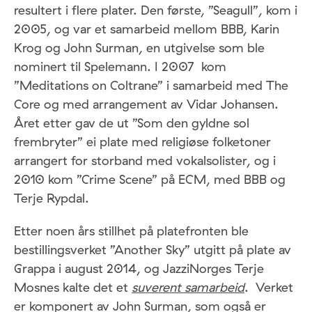
resultert i flere plater. Den første, ”Seagull”, kom i
2005, og var et samarbeid mellom BBB, Karin
Krog og John Surman, en utgivelse som ble
nominert til Spelemann. I 2007 kom
”Meditations on Coltrane” i samarbeid med The
Core og med arrangement av Vidar Johansen.
Året etter gav de ut ”Som den gyldne sol
frembryter” ei plate med religiøse folketoner
arrangert for storband med vokalsolister, og i
2010 kom ”Crime Scene” på ECM, med BBB og
Terje Rypdal.
Etter noen års stillhet på platefronten ble
bestillingsverket ”Another Sky” utgitt på plate av
Grappa i august 2014, og JazziNorges Terje
Mosnes kalte det et
suverent samarbeid
. Verket
er komponert av John Surman, som også er