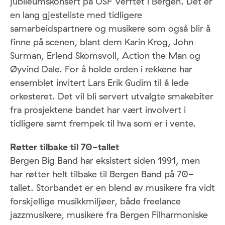
jubileumskonsert på USF Verftet i Bergen. Det er
en lang gjesteliste med tidligere
samarbeidspartnere og musikere som også blir å
finne på scenen, blant dem Karin Krog, John
Surman, Erlend Skomsvoll, Action the Man og
Øyvind Dale. For å holde orden i rekkene har
ensemblet invitert Lars Erik Gudim til å lede
orkesteret. Det vil bli servert utvalgte smakebiter
fra prosjektene bandet har vært involvert i
tidligere samt frempek til hva som er i vente.
Røtter tilbake til 70-tallet
Bergen Big Band har eksistert siden 1991, men
har røtter helt tilbake til Bergen Band på 70-
tallet. Storbandet er en blend av musikere fra vidt
forskjellige musikkmiljøer, både freelance
jazzmusikere, musikere fra Bergen Filharmoniske