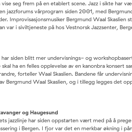
 vise seg frem på en etablert scene. Jazz i sikte har vær
gen jazzforums vårprogram siden 2001, med Bergmund
der. Improvisasjonsmusiker Bergmund Waal Skaslien st
an var i siviltjeneste på hos Vestnorsk Jazzsenter, Ber
har siden blitt mer undervisnings- og workshopbaser
e skal ha en felles opplevelse av en kanonbra konsert 
erandre, forteller Waal Skaslien. Bandene får undervisnin
v Bergmund Waal Skaslien, og i tillegg legges det opp t
tavanger og Haugesund
s jazzlinje har siden oppstarten vært med på å prege J
assering i Bergen. I fjor var det en merkbar økning i på