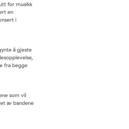
utt for musikk
ert en
nsert i
ynte å gjeste
llesopplevelse,
re fra begge
tene som vil
r et av bandene