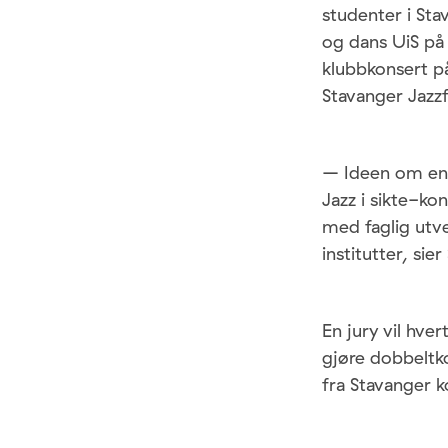
studenter i Sta
og dans UiS på 
klubbkonsert på
Stavanger Jazzf
– Ideen om en 
Jazz i sikte-ko
med faglig utve
institutter, sier
En jury vil hve
gjøre dobbeltko
fra Stavanger ko