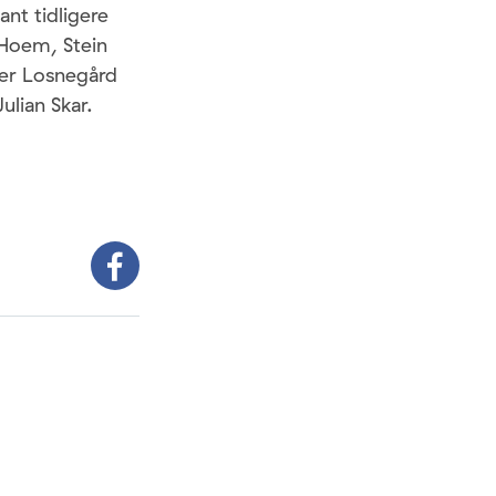
ant tidligere
e Hoem, Stein
der Losnegård
ulian Skar.