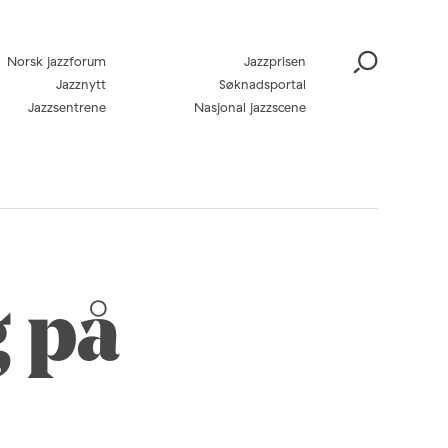
Norsk jazzforum
Jazzprisen
Jazznytt
Søknadsportal
Jazzsentrene
Nasjonal jazzscene
g på