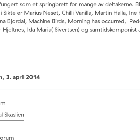
r fungert som et springbrett for mange av deltakerne. Bl
 i Sikte er Marius Neset, Chilli Vanilla, Martin Halla, In
ina Bjordal, Machine Birds, Morning has occurred, Pe
ur Hjeltnes, Ida Maria( Sivertsen) og samtidskomponist J
un,
3. april 2014
um
 Skaslien
forum