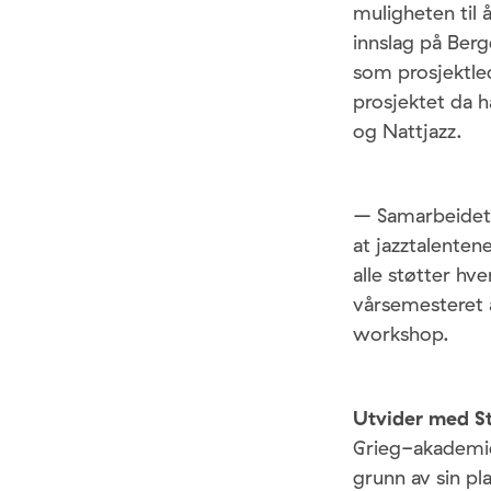
muligheten til å
innslag på Ber
som prosjektle
prosjektet da h
og Nattjazz.
– Samarbeidet 
at jazztalenten
alle støtter hv
vårsemesteret a
workshop.
Utvider med S
Grieg-akademiet
grunn av sin pl