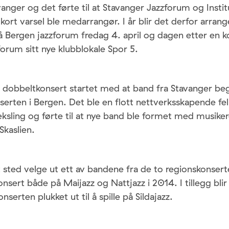
vanger og det førte til at Stavanger Jazzforum og Instit
kort varsel ble medarrangør. I år blir det derfor arrang
 Bergen jazzforum fredag 4. april og dagen etter en ko
orum sitt nye klubblokale Spor 5.
dobbeltkonsert startet med at band fra Stavanger beg
nserten i Bergen. Det ble en flott nettverksskapende fe
ksling og førte til at nye band ble formet med musike
 Skaslien.
rt sted velge ut ett av bandene fra de to regionskonser
nsert både på Maijazz og Nattjazz i 2014. I tillegg bli
nserten plukket ut til å spille på Sildajazz.