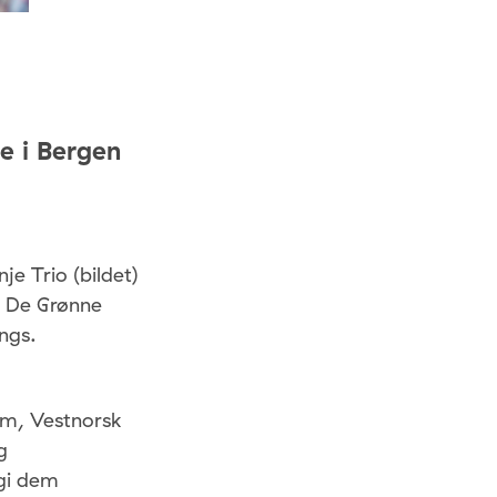
te i Bergen
je Trio (bildet)
er De Grønne
ngs.
um, Vestnorsk
g
 gi dem