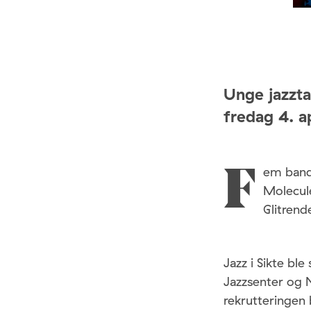
Unge jazzta
fredag 4. ap
em band 
F
Molecule
Glitrend
Jazz i Sikte b
Jazzsenter og 
rekrutteringen 