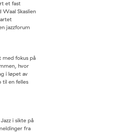
t et fast
 Waal Skaslien
artet
gen jazzforum
t med fokus på
sammen, hvor
g i løpet av
il en felles
azz i sikte på
meldinger fra