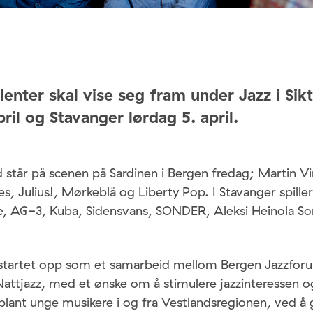
lenter skal vise seg fram under Jazz i Sik
ril og Stavanger lørdag 5. april.
står på scenen på Sardinen i Bergen fredag; Martin Vin
s, Julius!, Mørkeblå og Liberty Pop. I Stavanger spill
e, AG-3, Kuba, Sidensvans, SONDER, Aleksi Heinola So
le startet opp som et samarbeid mellom Bergen Jazzfor
Nattjazz, med et ønske om å stimulere jazzinteressen o
blant unge musikere i og fra Vestlandsregionen, ved å