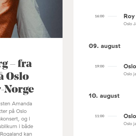
Roy 
16:00
Oslo J
09. august
 – fra
Oslo
19:00
Oslo ja
å Oslo
ør-Norge
10. august
listen Amanda
tter på Oslo
Oslo
11:00
akonsert, og i
Oslo ja
ublikum i både
 Rogaland kan