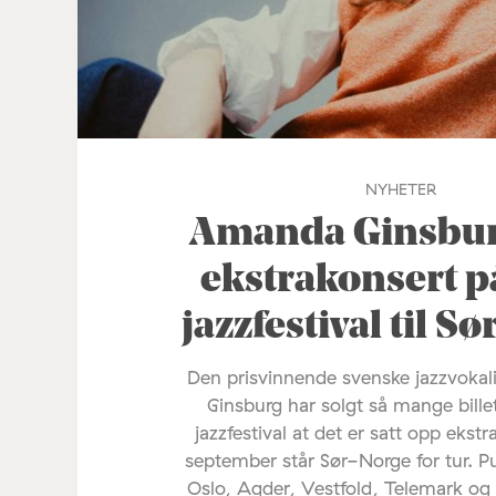
NYHETER
Amanda Ginsburg
ekstrakonsert p
jazzfestival til S
Den prisvinnende svenske jazzvoka
Ginsburg har solgt så mange bille
jazzfestival at det er satt opp ekstr
september står Sør-Norge for tur. P
Oslo, Agder, Vestfold, Telemark og