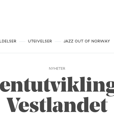
LDELSER
UTGIVELSER
JAZZ OUT OF NORWAY
NYHETER
entutviklin
Vestlandet