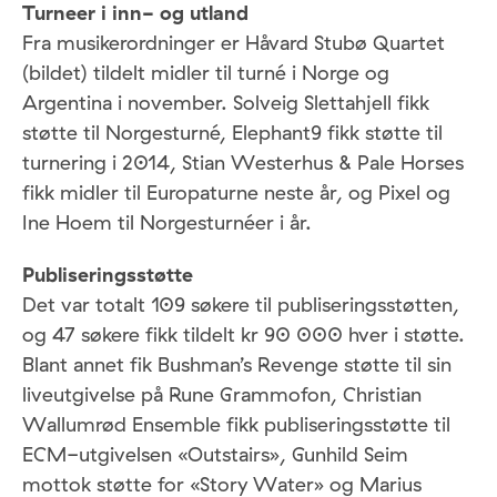
Turneer i inn- og utland
Fra musikerordninger er Håvard Stubø Quartet
(bildet) tildelt midler til turné i Norge og
Argentina i november. Solveig Slettahjell fikk
støtte til Norgesturné, Elephant9 fikk støtte til
turnering i 2014, Stian Westerhus & Pale Horses
fikk midler til Europaturne neste år, og Pixel og
Ine Hoem til Norgesturnéer i år.
Publiseringsstøtte
Det var totalt 109 søkere til publiseringsstøtten,
og 47 søkere fikk tildelt kr 90 000 hver i støtte.
Blant annet fik Bushman’s Revenge støtte til sin
liveutgivelse på Rune Grammofon, Christian
Wallumrød Ensemble fikk publiseringsstøtte til
ECM-utgivelsen «Outstairs», Gunhild Seim
mottok støtte for «Story Water» og Marius