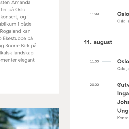
listen Amanda
tter på Oslo
Oslo
11:00
akonsert, og i
Oslo ja
ublikum i både
 Rogaland kan
ip Ekestubbe på
11. august
og Snorre Kirk på
ikalsk landskap
lementer elegant
Oslo
11:00
Oslo ja
Gutv
20:00
Ing
Joha
Ungs
Konser