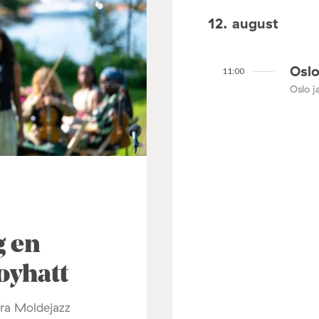
12. august
Oslo
11:00
Oslo ja
3
g en
oyhatt
fra Moldejazz