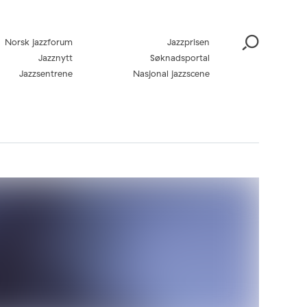
Norsk jazzforum
Jazzprisen
Jazznytt
Søknadsportal
Jazzsentrene
Nasjonal jazzscene