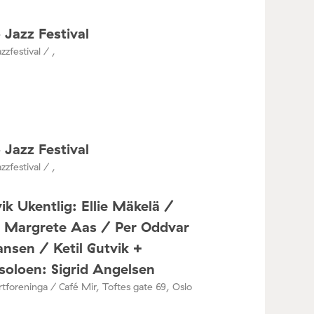
 Jazz Festival
zzfestival / ,
 Jazz Festival
zzfestival / ,
ik Ukentlig: Ellie Mäkelä /
a Margrete Aas / Per Oddvar
nsen / Ketil Gutvik +
oloen: Sigrid Angelsen
tforeninga / Café Mir, Toftes gate 69, Oslo