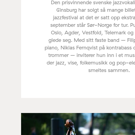
Den prisvinnende svenske jazzvoka
Ginsburg har solgt så mange bille
jazzfestival at det er satt opp ekstr
september står Sør-Norge for tur. P
Oslo, Agder, Vestfold, Telemark og
glede seg. Med sitt faste band – Fil
piano, Niklas Fernqvist på kontrabass 
trommer – inviterer hun inn i et mus
der jazz, vise, folkemusikk og pop-e
smeltes sammen.