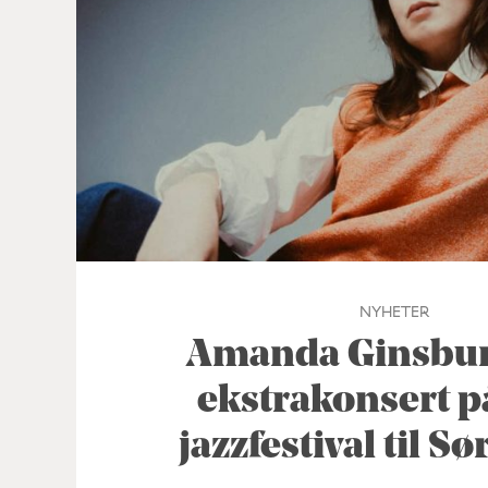
NYHETER
Amanda Ginsburg
ekstrakonsert p
jazzfestival til S