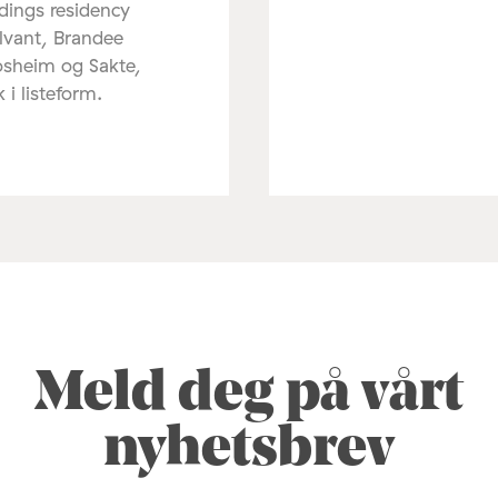
dings residency
lvant, Brandee
osheim og Sakte,
k i listeform.
Meld deg på vårt
nyhetsbrev