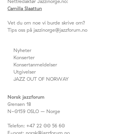
Nettredaktør Jazzinorge.no:
Camilla Slaattun
Vet du om noe vi burde skrive om?
Tips oss på jazzinorge@jazzforum.no
Nyheter
Konserter
Konsertanmeldelser
Utgivelser
JAZZ OUT OF NORWAY
Norsk jazzforum
Grensen 18
N-0159 OSLO – Norge
Telefon: +47 22 00 56 60
E-post: norsk@jazzforum.no