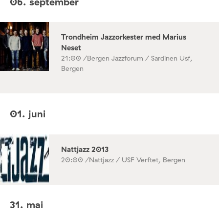
06. september
Trondheim Jazzorkester med Marius
Neset
21:00 /
Bergen Jazzforum / Sardinen Usf,
Bergen
01. juni
Nattjazz 2013
20:00 /
Nattjazz / USF Verftet, Bergen
31. mai