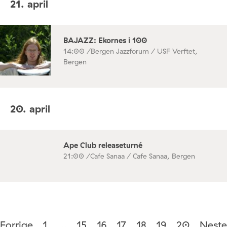
21. april
BAJAZZ: Ekornes i 100
14:00 /
Bergen Jazzforum / USF Verftet,
Bergen
20. april
Ape Club releaseturné
21:00 /
Cafe Sanaa / Cafe Sanaa, Bergen
Forrige
1
…
15
16
17
18
19
20
Neste