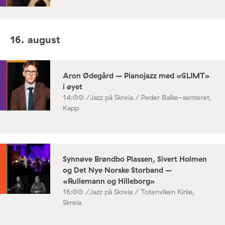
16. august
Aron Ødegård – Pianojazz med «GLIMT»
i øyet
14:00 /
Jazz på Skreia / Peder Balke-senteret,
Kapp
Synnøve Brøndbo Plassen, Sivert Holmen
og Det Nye Norske Storband –
«Rullemann og Hilleborg»
16:00 /
Jazz på Skreia / Totenviken Kirke,
Skreia