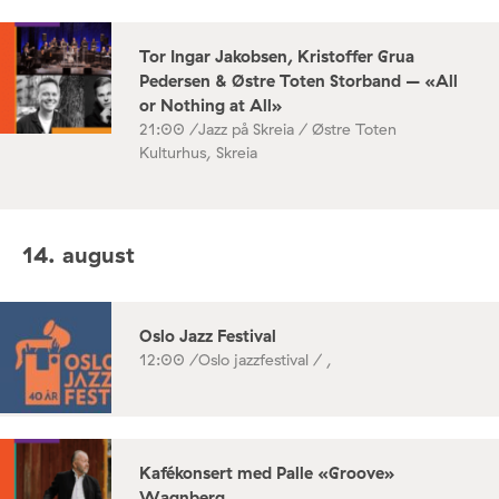
Tor Ingar Jakobsen, Kristoffer Grua
Pedersen & Østre Toten Storband – «All
or Nothing at All»
21:00 /
Jazz på Skreia / Østre Toten
Kulturhus, Skreia
14. august
Oslo Jazz Festival
12:00 /
Oslo jazzfestival / ,
Kafékonsert med Palle «Groove»
Wagnberg