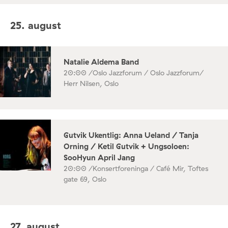
25. august
Natalie Aldema Band
20:00 /
Oslo Jazzforum / Oslo Jazzforum/
Herr Nilsen, Oslo
Gutvik Ukentlig: Anna Ueland / Tanja
Orning / Ketil Gutvik + Ungsoloen:
SooHyun April Jang
20:00 /
Konsertforeninga / Café Mir, Toftes
gate 69, Oslo
27. august