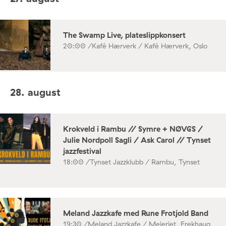
The Swamp Live, plateslippkonsert
20:00 /
Kafé Hærverk / Kafé Hærverk, Oslo
28. august
Krokveld i Rambu // Symre + NØVGS /
Julie Nordpoll Sagli / Ask Carol // Tynset
jazzfestival
18:00 /
Tynset Jazzklubb / Rambu, Tynset
Meland Jazzkafe med Rune Frotjold Band
19:30 /
Meland Jazzkafe / Meieriet, Frekhaug