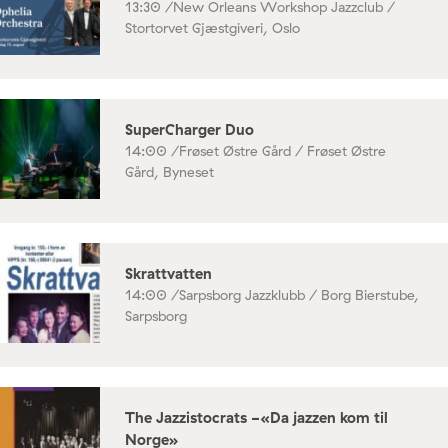
13:30 /
New Orleans Workshop Jazzclub /
Stortorvet Gjæstgiveri, Oslo
SuperCharger Duo
14:00 /
Frøset Østre Gård / Frøset Østre
Gård, Byneset
Skrattvatten
14:00 /
Sarpsborg Jazzklubb / Borg Bierstube,
Sarpsborg
The Jazzistocrats -«Da jazzen kom til
Norge»