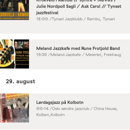
Julie Nordpoll Sagli / Ask Carol // Tynset
jazzfestival
18:00 /
Tynset Jazzklubb / Rambu, Tynset
Meland Jazzkafe med Rune Frotjold Band
19:30 /
Meland Jazzkafe / Meieriet, Frekhaug
29. august
Lørdagsjazz på Kolbotn
00:14 /
Oslo søndre jazzclub / China House,
Kolben,Kolbotn