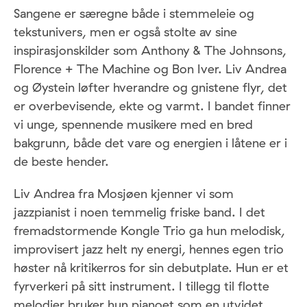
Sangene er særegne både i stemmeleie og
tekstunivers, men er også stolte av sine
inspirasjonskilder som Anthony & The Johnsons,
Florence + The Machine og Bon Iver. Liv Andrea
og Øystein løfter hverandre og gnistene flyr, det
er overbevisende, ekte og varmt. I bandet finner
vi unge, spennende musikere med en bred
bakgrunn, både det vare og energien i låtene er i
de beste hender.
Liv Andrea fra Mosjøen kjenner vi som
jazzpianist i noen temmelig friske band. I det
fremadstormende Kongle Trio ga hun melodisk,
improvisert jazz helt ny energi, hennes egen trio
høster nå kritikerros for sin debutplate. Hun er et
fyrverkeri på sitt instrument. I tillegg til flotte
melodier bruker hun pianoet som en utvidet