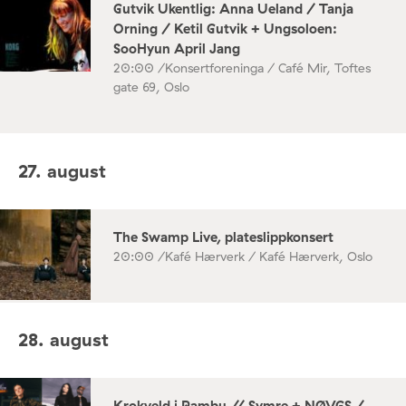
Gutvik Ukentlig: Anna Ueland / Tanja
Orning / Ketil Gutvik + Ungsoloen:
SooHyun April Jang
20:00 /
Konsertforeninga / Café Mir, Toftes
gate 69, Oslo
27. august
The Swamp Live, plateslippkonsert
20:00 /
Kafé Hærverk / Kafé Hærverk, Oslo
28. august
Krokveld i Rambu // Symre + NØVGS /