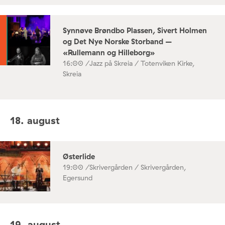
Synnøve Brøndbo Plassen, Sivert Holmen
og Det Nye Norske Storband –
«Rullemann og Hilleborg»
16:00 /
Jazz på Skreia / Totenviken Kirke,
Skreia
18. august
Østerlide
19:00 /
Skrivergården / Skrivergården,
Egersund
19. august