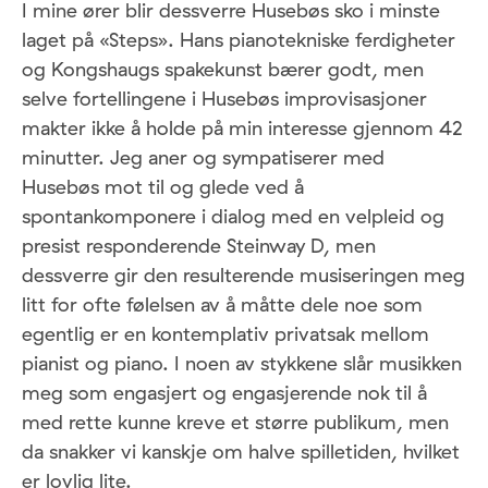
I mine ører blir dessverre Husebøs sko i minste
laget på «Steps». Hans pianotekniske ferdigheter
og Kongshaugs spakekunst bærer godt, men
selve fortellingene i Husebøs improvisasjoner
makter ikke å holde på min interesse gjennom 42
minutter. Jeg aner og sympatiserer med
Husebøs mot til og glede ved å
spontankomponere i dialog med en velpleid og
presist responderende Steinway D, men
dessverre gir den resulterende musiseringen meg
litt for ofte følelsen av å måtte dele noe som
egentlig er en kontemplativ privatsak mellom
pianist og piano. I noen av stykkene slår musikken
meg som engasjert og engasjerende nok til å
med rette kunne kreve et større publikum, men
da snakker vi kanskje om halve spilletiden, hvilket
er lovlig lite.