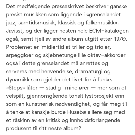
Det medfølgende presseskrivet beskriver ganske
presist musikken som liggende i «grenselandet
jazz, samtidsmusikk, klassisk og folkemusikk».
Javisst, og der ligger nesten hele ECM-katalogen
også, samt fjell av andre album utgitt etter 1970.
Problemet er imidlertid at triller og trioler,
arpeggioer og skjebnetunge lille oktav-akkorder
også i dette grenselandet må anrettes og
serveres med henvendelse, dramaturgi og
dynamikk som gjelder det livet for å funke.
«Steps» låter – stadig i mine ører – mer som et
velspilt, gjennomgående tonalt lystprosjekt enn
som en kunstnerisk nødvendighet, og får meg til
å tenke at kanskje burde Husebø alliere seg med
et råskinn av en kritisk og innholdsforlangende
produsent til sitt neste album?