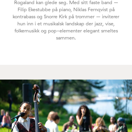
Rogaland kan glede seg. Med sitt faste band –
Filip Ekestubbe på piano, Niklas Fernqvist på
kontrabass og Snorre Kirk på trommer – inviterer
hun inn i et musikalsk landskap der jazz, vise,
folkemusikk og pop-elementer elegant smeltes
sammen.