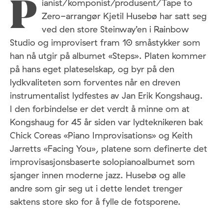
ianist/komponist/produsent/Tape to
P
Zero-arrangør Kjetil Husebø har satt seg
ved den store Steinway’en i Rainbow
Studio og improvisert fram 10 småstykker som
han nå utgir på albumet «Steps». Platen kommer
på hans eget plateselskap, og byr på den
lydkvaliteten som forventes når en dreven
instrumentalist lydfestes av Jan Erik Kongshaug.
I den forbindelse er det verdt å minne om at
Kongshaug for 45 år siden var lydteknikeren bak
Chick Coreas «Piano Improvisations» og Keith
Jarretts «Facing You», platene som definerte det
improvisasjonsbaserte solopianoalbumet som
sjanger innen moderne jazz. Husebø og alle
andre som gir seg ut i dette lendet trenger
saktens store sko for å fylle de fotsporene.