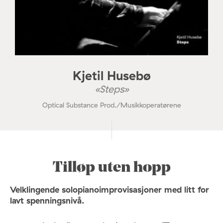
Kjetil Husebø
«Steps»
Optical Substance Prod./Musikkoperatørene
Tilløp uten hopp
Velklingende solopianoimprovisasjoner med litt for
lavt spenningsnivå.