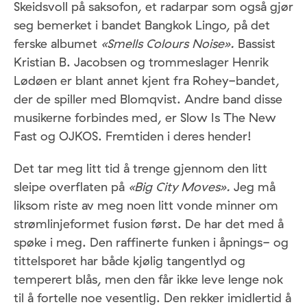
Skeidsvoll på saksofon, et radarpar som også gjør
seg bemerket i bandet Bangkok Lingo, på det
ferske albumet
«Smells Colours Noise».
Bassist
Kristian B. Jacobsen og trommeslager Henrik
Lødøen er blant annet kjent fra Rohey-bandet,
der de spiller med Blomqvist. Andre band disse
musikerne forbindes med, er Slow Is The New
Fast og OJKOS. Fremtiden i deres hender!
Det tar meg litt tid å trenge gjennom den litt
sleipe overflaten på
«Big City Moves».
Jeg må
liksom riste av meg noen litt vonde minner om
strømlinjeformet fusion først. De har det med å
spøke i meg. Den raffinerte funken i åpnings- og
tittelsporet har både kjølig tangentlyd og
temperert blås, men den får ikke leve lenge nok
til å fortelle noe vesentlig. Den rekker imidlertid å