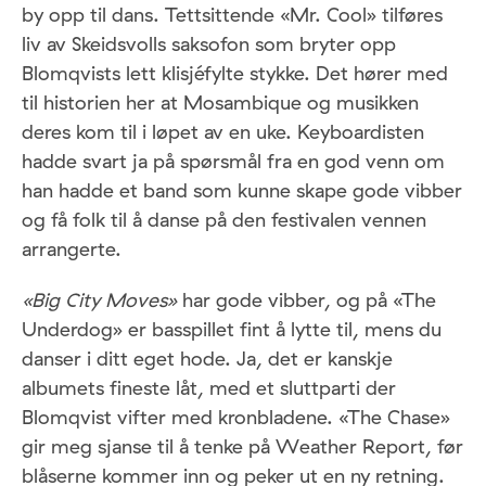
by opp til dans. Tettsittende «Mr. Cool» tilføres
liv av Skeidsvolls saksofon som bryter opp
Blomqvists lett klisjéfylte stykke. Det hører med
til historien her at Mosambique og musikken
deres kom til i løpet av en uke. Keyboardisten
hadde svart ja på spørsmål fra en god venn om
han hadde et band som kunne skape gode vibber
og få folk til å danse på den festivalen vennen
arrangerte.
«Big City Moves»
har gode vibber, og på «The
Underdog» er basspillet fint å lytte til, mens du
danser i ditt eget hode. Ja, det er kanskje
albumets fineste låt, med et sluttparti der
Blomqvist vifter med kronbladene. «The Chase»
gir meg sjanse til å tenke på Weather Report, før
blåserne kommer inn og peker ut en ny retning.