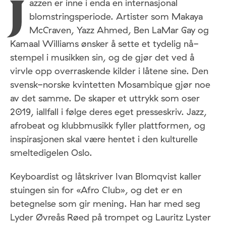
azzen er inne i enda en internasjonal
J
blomstringsperiode. Artister som Makaya
McCraven, Yazz Ahmed, Ben LaMar Gay og
Kamaal Williams ønsker å sette et tydelig nå-
stempel i musikken sin, og de gjør det ved å
virvle opp overraskende kilder i låtene sine. Den
svensk-norske kvintetten Mosambique gjør noe
av det samme. De skaper et uttrykk som oser
2019, iallfall i følge deres eget presseskriv. Jazz,
afrobeat og klubbmusikk fyller plattformen, og
inspirasjonen skal være hentet i den kulturelle
smeltedigelen Oslo.
Keyboardist og låtskriver Ivan Blomqvist kaller
stuingen sin for «Afro Club», og det er en
betegnelse som gir mening. Han har med seg
Lyder Øvreås Røed på trompet og Lauritz Lyster