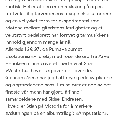
kaotisk. Heller at den er en reaksjon på og en
motvekt til gitarverdenens mange ekkokammere
og en vellykket form for eksperimentalisme.
Møtene mellom gitaristens ferdigheter og et
velutstyrt pedalbrett har fornyet gitarmusikkens
innhold gjennom mange år nå.
Allerede i 2007, da Puma-albumet
«Isolationism» forelå, med rosende ord fra Arve
Henriksen i innercoveret, hørte vi at Stian
Westerhus hevet seg over det lovende.
Gjennom årene har jeg hatt mye glede av platene
og opptredenene hans. I mine ører er noe av det
fineste vår mann har gjort, å finne i
samarbeidene med Sidsel Endresen.
I kveld er Stian på Victoria for å markere
avslutningen på en albumtrilogi: «Amputation»,