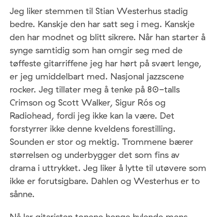
Jeg liker stemmen til Stian Westerhus stadig
bedre. Kanskje den har satt seg i meg. Kanskje
den har modnet og blitt sikrere. Når han starter å
synge samtidig som han omgir seg med de
tøffeste gitarriffene jeg har hørt på svært lenge,
er jeg umiddelbart med. Nasjonal jazzscene
rocker. Jeg tillater meg å tenke på 80-talls
Crimson og Scott Walker, Sigur Rós og
Radiohead, fordi jeg ikke kan la være. Det
forstyrrer ikke denne kveldens forestilling.
Sounden er stor og mektig. Trommene bærer
størrelsen og underbygger det som fins av
drama i uttrykket. Jeg liker å lytte til utøvere som
ikke er forutsigbare. Dahlen og Westerhus er to
sånne.
Nå lar gitaristen tonene henge hylende mens