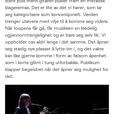
sterk puls mens gitaren pusler fram en metallisk
klageremse. Det er lite av det vi hører, som lar
seg kategorisere som konvensjonelt. Verden
trenger utøvere med vilje til å komme seg videre.
Når loopene får gå, får musikken en kledelig
ugjennomtrengelighet og er bare seg selv lik. Vi
oppholder oss aldri lenge i det samme. Det åpner
seg stadig nye plasser å lytte inn i, og det vakre
kan like gjerne komme i form av følsom åpenhet
som i korte glimt i tung utforbakke. Publikum
klapper begeistret når det åpner seg mulighet for
det.