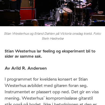
Stian Westerhus og Erland Dahlen på Victoria onsdag kveld. Foto:
Stein Hødnebø
Stian Westerhus lar feeling og eksperiment bli to
sider av samme sak.
Av Arild R. Andersen
I programmet for kveldens konsert er Stian
Westerhus avbildet med gitaren foran seg.
Instrumentet er plassert opp ned. Det gir en viss
mening. Westerhus´ kompromissløse gitarstil
står også på hodet. Ikke i betydningen at den er