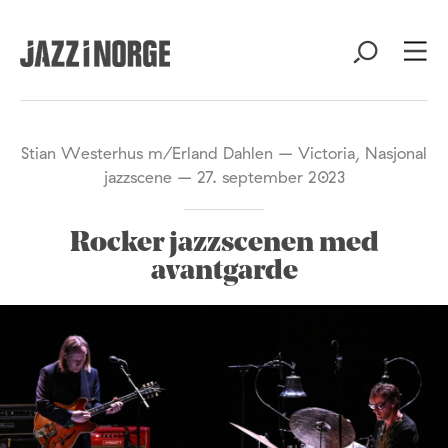
Stian Westerhus m/Erland Dahlen – Victoria, Nasjonal
jazzscene – 27. september 2023
Rocker jazzscenen med
avantgarde