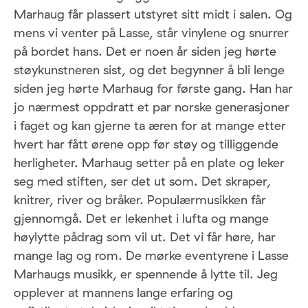
Marhaug får plassert utstyret sitt midt i salen. Og
mens vi venter på Lasse, står vinylene og snurrer
på bordet hans. Det er noen år siden jeg hørte
støykunstneren sist, og det begynner å bli lenge
siden jeg hørte Marhaug for første gang. Han har
jo nærmest oppdratt et par norske generasjoner
i faget og kan gjerne ta æren for at mange etter
hvert har fått ørene opp før støy og tilliggende
herligheter. Marhaug setter på en plate og leker
seg med stiften, ser det ut som. Det skraper,
knitrer, river og bråker. Populærmusikken får
gjennomgå. Det er lekenhet i lufta og mange
høylytte pådrag som vil ut. Det vi får høre, har
mange lag og rom. De mørke eventyrene i Lasse
Marhaugs musikk, er spennende å lytte til. Jeg
opplever at mannens lange erfaring og