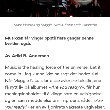
Mark Wastell og Maggie Nicols. Foto: Stein Hødnebø
Musikken får vinger opptil flere ganger denne
kvelden også.
Av Arild R. Andersen
Music is the healing force of the universe. Let it
come in. Jeg kunne ikke ha sagt det bedre sjøl.
Når Maggie Nicols lar disse aylerske tekstlinjene
få nytt liv på albumet
«Are you ready?»,
får hun
meningsinnholdet til å klinge som en velsignelse
og en sann meddelelse om improens nåde.
«Are
you ready?»
er en av fjorårets vakreste utgivelser.