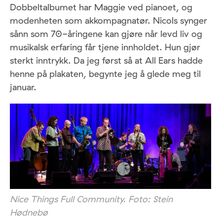
Dobbeltalbumet har Maggie ved pianoet, og
modenheten som akkompagnatør. Nicols synger
sånn som 70-åringene kan gjøre når levd liv og
musikalsk erfaring får tjene innholdet. Hun gjør
sterkt inntrykk. Da jeg først så at All Ears hadde
henne på plakaten, begynte jeg å glede meg til
januar.
Nice Things Full Community. Foto: Stein
Hødnebø