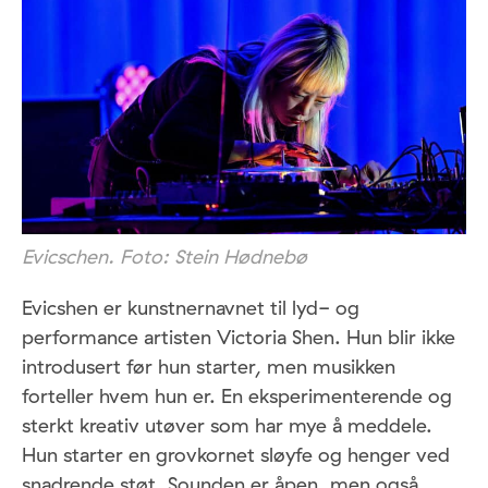
Evicschen. Foto: Stein Hødnebø
Evicshen er kunstnernavnet til lyd- og
performance artisten Victoria Shen. Hun blir ikke
introdusert før hun starter, men musikken
forteller hvem hun er. En eksperimenterende og
sterkt kreativ utøver som har mye å meddele.
Hun starter en grovkornet sløyfe og henger ved
snadrende støt. Sounden er åpen, men også