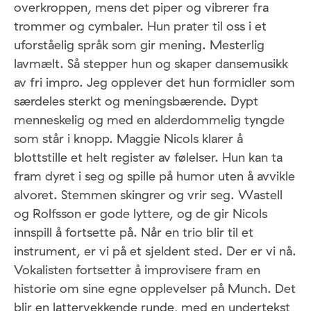
overkroppen, mens det piper og vibrerer fra
trommer og cymbaler. Hun prater til oss i et
uforståelig språk som gir mening. Mesterlig
lavmælt. Så stepper hun og skaper dansemusikk
av fri impro. Jeg opplever det hun formidler som
særdeles sterkt og meningsbærende. Dypt
menneskelig og med en alderdommelig tyngde
som står i knopp. Maggie Nicols klarer å
blottstille et helt register av følelser. Hun kan ta
fram dyret i seg og spille på humor uten å avvikle
alvoret. Stemmen skingrer og vrir seg. Wastell
og Rolfsson er gode lyttere, og de gir Nicols
innspill å fortsette på. Når en trio blir til et
instrument, er vi på et sjeldent sted. Der er vi nå.
Vokalisten fortsetter å improvisere fram en
historie om sine egne opplevelser på Munch. Det
blir en lattervekkende runde, med en undertekst