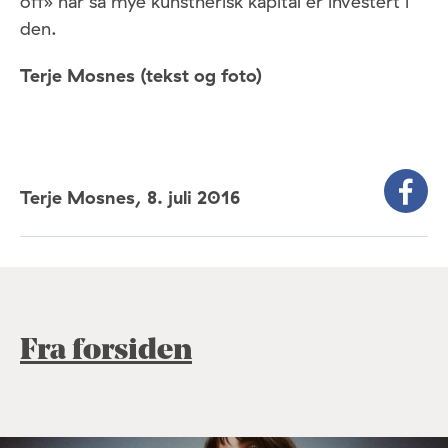
off» når så mye kunstnerisk kapital er investert i
den.
Terje Mosnes (tekst og foto)
Terje Mosnes,
8. juli 2016
Fra forsiden