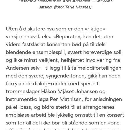
Ensemble Denada med Arild Andersen – vellykket
satsing. (foto: Terje Mosnes)
Uten å diskutere hva som er den «riktige»
versjonen av f. eks. «Reparate», kan det uten
videre fastslås at konserten bød på til dels
blendende ensemblespill, svært høreverdige soli
og ikke minst velkjent, helhjertet involvering fra
Andersen selv. I tillegg til å ta melodifortellingen
med den svære, syngende tonen, gikk han noen
forrykende dialog-runder med spesielt
trommeslager Håkon Mjåset Johansen og
instrumentkollega Per Mathisen, for anledningen
på el-bass, og bidro sterkt til at arrangørenes
ambisiøse arbeid ble lykkelig omsatt til en konsert
som for all del ikke bør bli stående som en «one