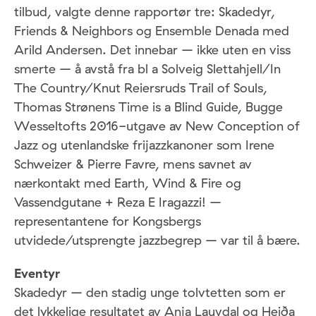
tilbud, valgte denne rapportør tre: Skadedyr,
Friends & Neighbors og Ensemble Denada med
Arild Andersen. Det innebar – ikke uten en viss
smerte – å avstå fra bl a Solveig Slettahjell/In
The Country/Knut Reiersruds Trail of Souls,
Thomas Strønens Time is a Blind Guide, Bugge
Wesseltofts 2016-utgave av New Conception of
Jazz og utenlandske frijazzkanoner som Irene
Schweizer & Pierre Favre, mens savnet av
nærkontakt med Earth, Wind & Fire og
Vassendgutane + Reza E Iragazzi! –
representantene for Kongsbergs
utvidede/utsprengte jazzbegrep – var til å bære.
Eventyr
Skadedyr – den stadig unge tolvtetten som er
det lykkelige resultatet av Anja Lauvdal og Heiða