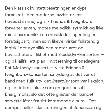
Den klassisk kvintettbesetningen er dypt
forankret i den moderne jazzhistoriens
hovedstamme, og slik Friends & Neighbors
forvalter arven, møtes melodikk, rytmikk og ikke
minst harmonikk i en musikk der ingenting er
forutsigbart, men som likevel virker fullstendig
logisk i det øyeblikk den møter øret og
bevisstheten. I likhet med Skadedyr-konserten –
og på iallfall ett plan i motsetning til onsdagens
Pat Metheny-konsert – viste Friends &
Neighbors-konserten så tydelig at det var et
band med fullt utviklet
interplay
som var i aksjon,
og i et intimt lokale som en godt besatt
Energimølla, slo det ofte gnister der bandet
serverte låter fra sitt kommende album. Det
dempet heller ikke stemningen at Johansson og