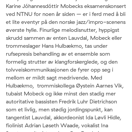
Karine Jóhannesdóttir Mobecks eksamenskonsert
ved NTNU for noen år siden – er i ferd med å bli
et lite eventyr på den norske jazz/impro-scenens
øverste hylle. Finurlige melodisnutter, hyppigst
skrudd sammen av enten Lauvdal, Mobeck eller
trommeslager Hans Hulbækmo, tas under
rufsepresis behandling av et ensemble som
formelig strutter av klangforskerglede, og den
tolvveiskommunikasjonen de fyrer opp seg i
mellom er mildt sagt medrivende. Med
Hulbækmo, trommiskollega Øystein Aarnes Vik,
tubaist Mobeck og ikke minst den stadig mer
autoritative bassisten Fredrik Luhr Dietrichson
som et livlig, men stødig jordingspunkt, kan
tangentist Lauvdal, akkordeonist Ida Løvli Hidle,
fiolinist Adrian Løseth Waade, vokalist Ina