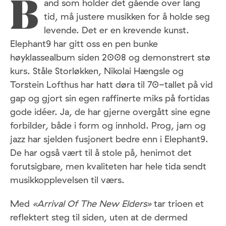
and som holder det gående over lang
B
tid, må justere musikken for å holde seg
levende. Det er en krevende kunst.
Elephant9 har gitt oss en pen bunke
høyklassealbum siden 2008 og demonstrert stø
kurs. Ståle Storløkken, Nikolai Hængsle og
Torstein Lofthus har hatt døra til 70-tallet på vid
gap og gjort sin egen raffinerte miks på fortidas
gode idéer. Ja, de har gjerne overgått sine egne
forbilder, både i form og innhold. Prog, jam og
jazz har sjelden fusjonert bedre enn i Elephant9.
De har også vært til å stole på, henimot det
forutsigbare, men kvaliteten har hele tida sendt
musikkopplevelsen til værs.
Med
«Arrival Of The New Elders»
tar trioen et
reflektert steg til siden, uten at de dermed