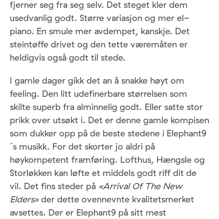
fjerner seg fra seg selv. Det steget kler dem
usedvanlig godt. Større variasjon og mer el-
piano. En smule mer avdempet, kanskje. Det
steintøffe drivet og den tette væremåten er
heldigvis også godt til stede.
I gamle dager gikk det an å snakke høyt om
feeling. Den litt udefinerbare størrelsen som
skilte superb fra alminnelig godt. Eller satte stor
prikk over utsøkt i
.
Det er denne gamle kompisen
som dukker opp på de beste stedene i Elephant9
´s musikk. For det skorter jo aldri på
høykompetent framføring. Lofthus, Hængsle og
Storløkken kan løfte et middels godt riff dit de
vil. Det fins steder på
«Arrival Of The New
Elders»
der dette ovennevnte kvalitetsmerket
avsettes. Der er Elephant9 på sitt mest