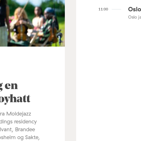
Oslo
11:00
Oslo ja
3
g en
oyhatt
fra Moldejazz
dings residency
lvant, Brandee
osheim og Sakte,