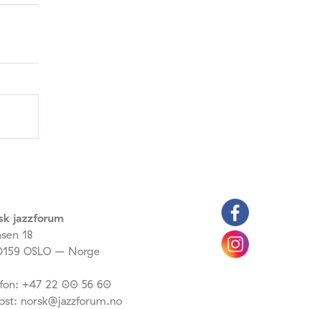
sk jazzforum
nsen 18
159 OSLO – Norge
efon: +47 22 00 56 60
ost: norsk@jazzforum.no