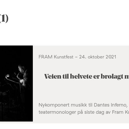
1)
FRAM Kunstfest - 24. oktober 2021
Veien til helvete er brolag
Nykomponert musikk til Dantes Inferno, 
teatermonologer på siste dag av Fram Ku