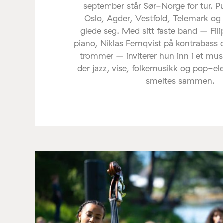
september står Sør-Norge for tur. P
Oslo, Agder, Vestfold, Telemark og
glede seg. Med sitt faste band – Fil
piano, Niklas Fernqvist på kontrabass 
trommer – inviterer hun inn i et mus
der jazz, vise, folkemusikk og pop-e
smeltes sammen.