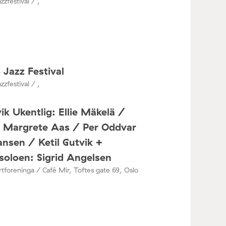
zzfestival / ,
 Jazz Festival
zzfestival / ,
ik Ukentlig: Ellie Mäkelä /
a Margrete Aas / Per Oddvar
nsen / Ketil Gutvik +
oloen: Sigrid Angelsen
tforeninga / Café Mir, Toftes gate 69, Oslo