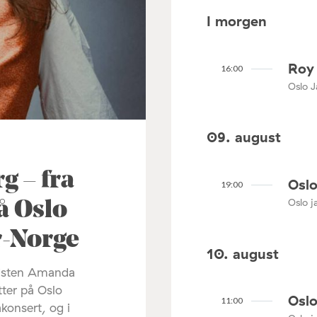
I morgen
Roy 
16:00
Oslo J
09. august
 – fra
Oslo
19:00
Oslo ja
å Oslo
ør-Norge
10. august
listen Amanda
tter på Oslo
Oslo
11:00
akonsert, og i