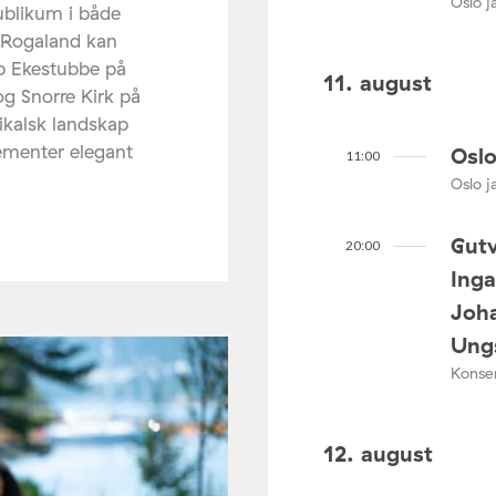
Oslo ja
ublikum i både
 Rogaland kan
ip Ekestubbe på
11. august
og Snorre Kirk på
ikalsk landskap
lementer elegant
Oslo
11:00
Oslo ja
Gutv
20:00
Ing
Joha
Ungs
Konser
12. august