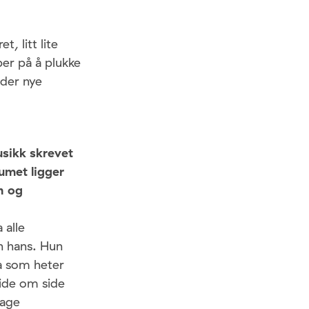
, litt lite
per på å plukke
eder nye
sikk skrevet
umet ligger
n og
 alle
n hans. Hun
a som heter
side om side
lage