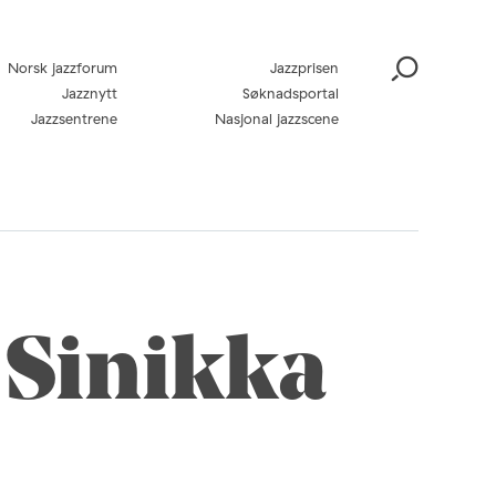
Norsk jazzforum
Jazzprisen
Jazznytt
Søknadsportal
Jazzsentrene
Nasjonal jazzscene
Sinikka