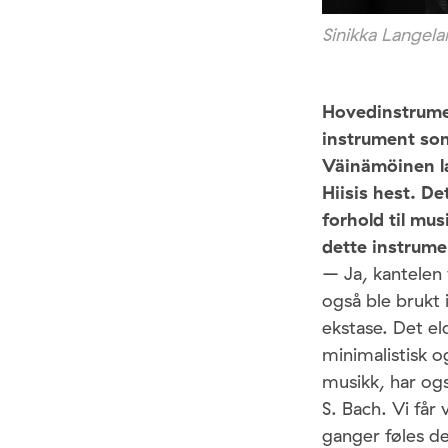
Sinikka Langel
Hovedinstrumen
instrument som
Väinämöinen la
Hiisis hest. De
forhold til mu
dette instrume
– Ja, kantelen
også ble brukt 
ekstase. Det el
minimalistisk o
musikk, har og
S. Bach. Vi får 
ganger føles de