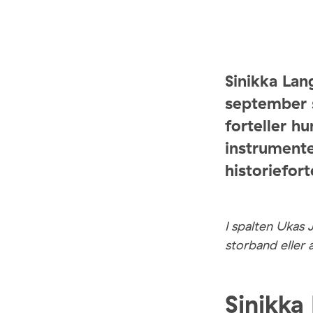
Sinikka Lan
september 
forteller hu
instrumente
historieforte
I spalten Ukas 
storband eller 
Sinikka