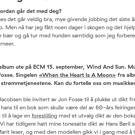
hvordan går det med deg?
es det går veldig bra, mye givende jobbing det siste året
. Men nå har jeg fått noen dager i skogen og det hjel
se bær og gå tur med hunden samtidig som jeg forber
rneer.
t album ute på ECM 15. september, Wind And Sun. Mu
 Fosse. Singelen
«When the Heart Is A Moon»
fra alb
å strømmetjenestene. Kan du fortelle oss om musikke
cobsen ble invitert av Jon Fosse til å plukke ut dikt fra
hans til en bok som skulle være del av 60-års feiringe
 til å lage en
forestilling
med et utvalg dikt av den bok
Vi har tidligere hatt mine tonesatte dikt av Hans Børli 
rit leser, og med den modellen gikk vi i gang med å 