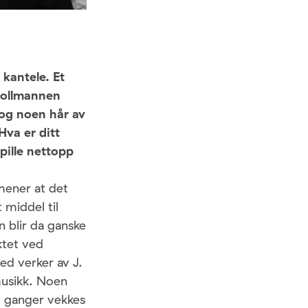
kantele. Et
trollmannen
 og noen hår av
Hva er ditt
pille nettopp
mener at det
 middel til
n blir da ganske
ktet ved
ed verker av J.
 musikk. Noen
re ganger vekkes