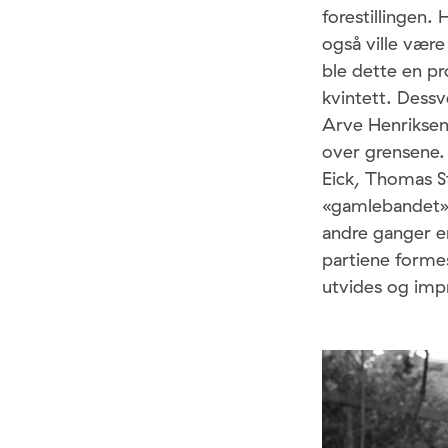
forestillingen.
også ville vær
ble dette en p
kvintett. Dess
Arve Henriksen
over grensene.
Eick, Thomas S
«gamlebandet».
andre ganger er
partiene forme
utvides og impr