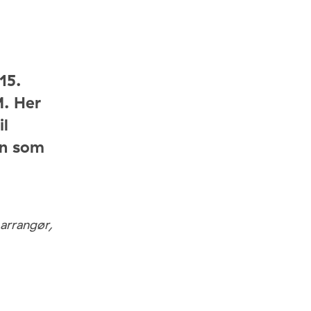
15.
. Her
il
en som
 arrangør,