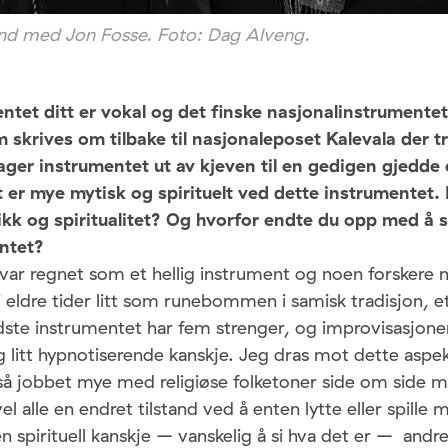
and med Jon Fosse. Foto: Dag Alveng.
tet ditt er vokal og det finske nasjonalinstrumentet 
 skrives om tilbake til nasjonaleposet Kalevala der 
ger instrumentet ut av kjeven til en gedigen gjedde
t er mye mytisk og spirituelt ved dette instrumentet. 
sikk og spiritualitet? Og hvorfor endte du opp med å s
ntet?
 var regnet som et hellig instrument og noen forskere 
i eldre tider litt som runebommen i samisk tradisjon, et
dste instrumentet har fem strenger, og improvisasjone
g litt hypnotiserende kanskje. Jeg dras mot dette aspe
så jobbet mye med religiøse folketoner side om side m
vel alle en endret tilstand ved å enten lytte eller spille
n spirituell kanskje – vanskelig å si hva det er – and