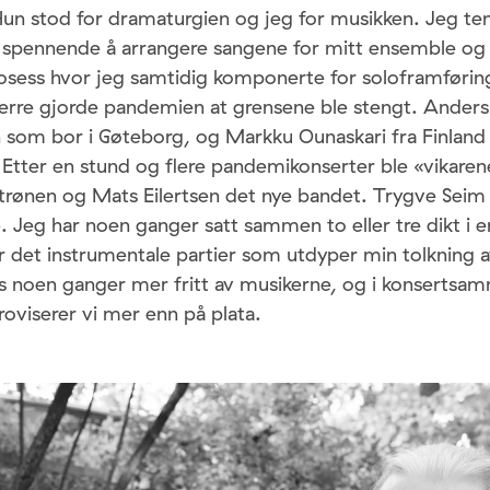
 Hun stod for dramaturgien og jeg for musikken. Jeg te
e spennende å arrangere sangene for mitt ensemble o
rosess hvor jeg samtidig komponerte for soloframførin
verre gjorde pandemien at grensene ble stengt. Ander
 som bor i Gøteborg, og Markku Ounaskari fra Finland
 Etter en stund og flere pandemikonserter ble «vikare
trønen og Mats Eilertsen det nye bandet. Trygve Seim
 Jeg har noen ganger satt sammen to eller tre dikt i 
 det instrumentale partier som utdyper min tolkning av
s noen ganger mer fritt av musikerne, og i konserts
oviserer vi mer enn på plata.