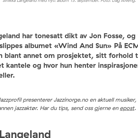
Sinikka Langeland med nytt album 15. september. Foto: Dag Alveng.
geland har tonesatt dikt av Jon Fosse, og 
slippes albumet «Wind And Sun» På ECM
n blant annet om prosjektet, sitt forhold t
t kantele og hvor hun henter inspirasjon
ller.
Jazzprofil presenterer Jazzinorge.no en aktuell musiker,
annen jazzaktør. Har du tips, send oss gjerne en
epost
.
 Langeland