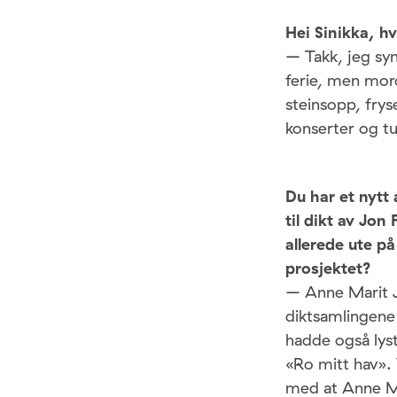
Hei Sinikka, 
– Takk, jeg syn
ferie, men moro
steinsopp, fry
konserter og tu
Du har et nyt
til dikt av Jon
allerede ute p
prosjektet?
– Anne Marit Ja
diktsamlingene 
hadde også lyst
«Ro mitt hav». 
med at Anne Ma