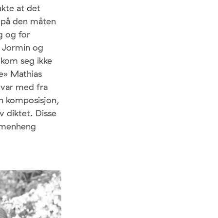
nkte at det
g på den måten
g og for
s Jormin og
 kom seg ikke
ne» Mathias
 var med fra
en komposisjon,
 diktet. Disse
ammenheng