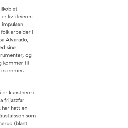
ilkoblet
r liv i leieren
om impulsen
folk arbeider i
sa Alvarado,
ed sine
strumenter, og
ig kommer til
 i sommer.
 er kunstnere i
 frijazzfar
 har hatt en
s Gustafsson som
nnerud (blant