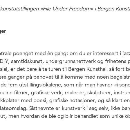
kunstutstillingen «File Under Freedom» i
Bergen Kunsth
ger
ntrale poenget med én gang: om du er interessert i jaz
DIY, samtidskunst, undergrunnsnettverk og frihetens p
ial, er det bare å ta turen til Bergen Kunsthall så fort 
flere ganger på behovet til å komme med noen begeistr
 de fem utstillingslokalene, som når man havner «i son
k inn filmer, grafiske verk, malerier, skulpturer, instr
rykkplater med poesi, grafiske notasjoner, og så klart 
lateomslag. Sistnevnte er kunstverk i seg selv, ikke ba
 ut, men hvordan de ble og blir behandlet som unike ob