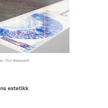
to: Thor Brødreskift
ens estetikk