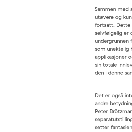
Sammen med all
utøvere og kunst
fortsatt. Dette
selvfølgelig er 
undergrunnen f
som unektelig 
applikasjoner o
sin totale innl
den i denne sa
Det er også in
andre betydning
Peter Brötzmann
separatutstilli
setter fantasie