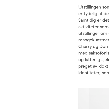
Utstillingen s
er tydelig at d
Samtidig er de
aktiviteter som
utstillinger o
mangekunstnere
Cherry og Don C
med saksofonis
og latterlig sj
preget av kløkt
identiteter, so