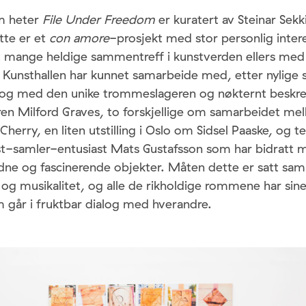
om heter
File Under Freedom
er kuratert av Steinar Sek
ette er et
con amore
-prosjekt med stor personlig intere
t mange heldige sammentreff i kunstverden ellers med
 Kunsthallen har kunnet samarbeide med, etter nylige 
m og med den unike trommeslageren og nøkternt beskr
n Milford Graves, to forskjellige om samarbeidet me
herry, en liten utstilling i Oslo om Sidsel Paaske, og t
t-samler-entusiast Mats Gustafsson som har bidratt 
eldne og fascinerende objekter. Måten dette er satt sa
 og musikalitet, og alle de rikholdige rommene har sin
m går i fruktbar dialog med hverandre.