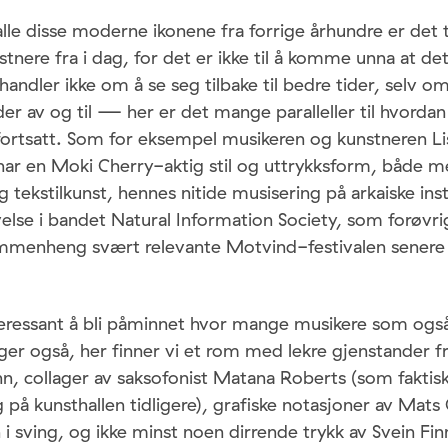
e disse moderne ikonene fra forrige århundre er det t
nere fra i dag, for det er ikke til å komme unna at det e
 handler ikke om å se seg tilbake til bedre tider, selv 
der av og til — her er det mange paralleller til hvordan 
ortsatt. Som for eksempel musikeren og kunstneren Li
har en Moki Cherry-aktig stil og uttrykksform, både m
g tekstilkunst, hennes nitide musisering på arkaiske in
evelse i bandet Natural Information Society, som forøvr
mmenheng svært relevante Motvind-festivalen senere
teressant å bli påminnet hvor mange musikere som også
er også, her finner vi et rom med lekre gjenstander fra
, collager av saksofonist Matana Roberts (som faktisk
ng på kunsthallen tidligere), grafiske notasjoner av Mat
n i sving, og ikke minst noen dirrende trykk av Svein Fi