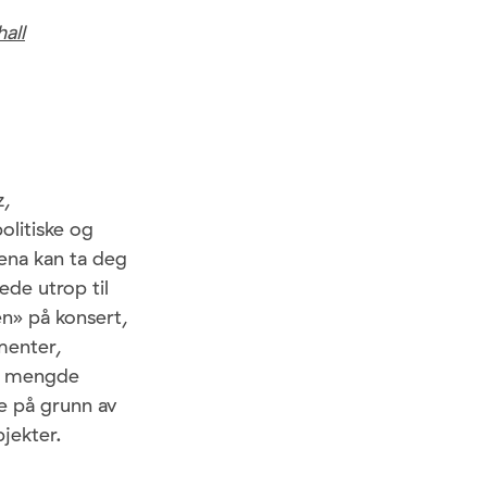
all
z,
olitiske og
bena kan ta deg
ede utrop til
en» på konsert,
umenter,
en mengde
re på grunn av
jekter.