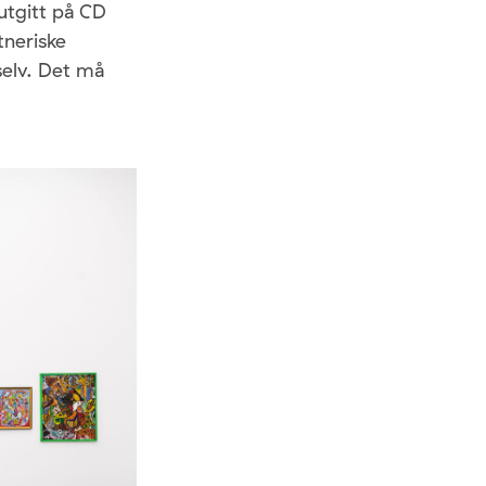
utgitt på CD
tneriske
selv. Det må