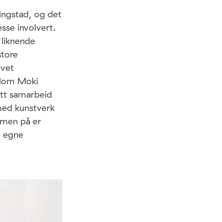
kingstad, og det
sse involvert.
 liknende
store
evet
llom Moki
ett samarbeid
med kunstverk
mmen på er
e egne