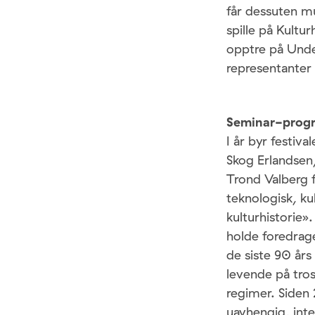
får dessuten mu
spille på Kultu
opptre på Under
representanter
Seminar-prog
I år byr festiva
Skog Erlandsen,
Trond Valberg f
teknologisk, ku
kulturhistorie»
holde foredrage
de siste 90 års
levende på tro
regimer. Siden
uavhengig, int