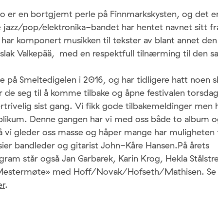
o er en bortgjemt perle på Finnmarkskysten, og det er
 jazz/pop/elektronika-bandet har hentet navnet sitt f
har komponert musikken til tekster av blant annet den
slak Valkepää, med en respektfull tilnærming til den s
e på Smeltedigelen i 2016, og har tidligere hatt noen s
 de seg til å komme tilbake og åpne festivalen torsdag
trivelig sist gang. Vi fikk gode tilbakemeldinger men
publikum. Denne gangen har vi med oss både to album 
å vi gleder oss masse og håper mange har muligheten 
sier bandleder og gitarist John-Kåre Hansen.På årets
gram står også Jan Garbarek, Karin Krog, Hekla Stålst
Mestermøte» med Hoff/Novak/Hofseth/Mathisen. Se 
er
.