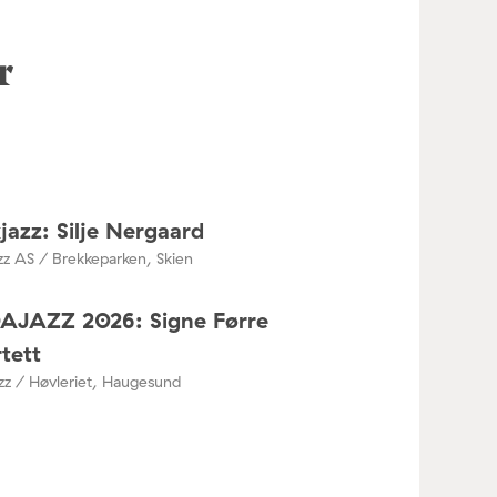
r
jazz: Silje Nergaard
zz AS / Brekkeparken, Skien
DAJAZZ 2026: Signe Førre
tett
azz / Høvleriet, Haugesund