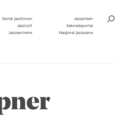
Norsk jazzforum
Jazzprisen
Jazznytt
Søknadsportal
Jazzsentrene
Nasjonal jazzscene
åpner