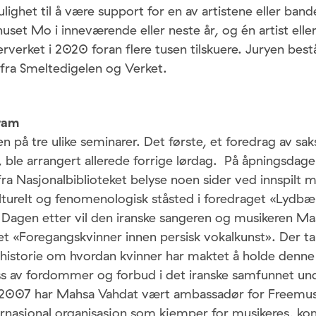
lighet til å være support for en av artistene eller ban
rhuset Mo i inneværende eller neste år, og én artist elle
verket i 2020 foran flere tusen tilskuere. Juryen best
 fra Smeltedigelen og Verket.
ram
len på tre ulike seminarer. Det første, et foredrag av s
 ble arrangert allerede forrige lørdag. På åpningsdage
ra Nasjonalbiblioteket belyse noen sider ved innspilt m
lturelt og fenomenologisk ståsted i foredraget «Lydbær
. Dagen etter vil den iranske sangeren og musikeren M
t «Foregangskvinner innen persisk vokalkunst». Der ta
 historie om hvordan kvinner har maktet å holde denne
ss av fordommer og forbud i det iranske samfunnet un
 2007 har Mahsa Vahdat vært ambassadør for Freemus
ernasjonal organisasjon som kjemper for musikeres, k