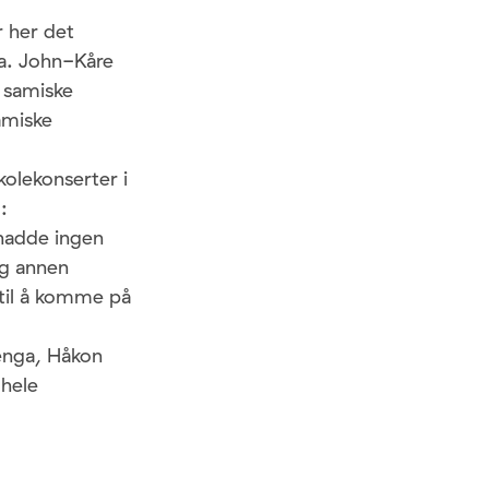
 her det
ra. John-Kåre
 samiske
amiske
kolekonserter i
:
 hadde ingen
og annen
til å komme på
renga, Håkon
hele