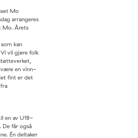
huset Mo
gsdag arrangeres
t Mo. Årets
d som kan
i vil gjøre folk
Støtteverket,
e være en vinn-
et fint er det
 fra
til en av U18-
. De får også
one. Én deltaker