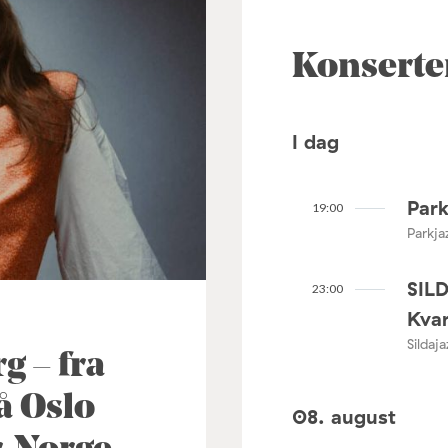
Konserte
I dag
Park
19:00
Parkja
SIL
23:00
Kvar
Sildaj
 – fra
å Oslo
08. august