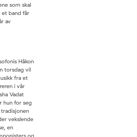
dene som skal
r et band får
år av
aksofonis Håkon
n torsdag vil
usikk fra et
eren i vår
asha Vadat
r hun for seg
 tradisjonen
der vekslende
e, en
omponisters og