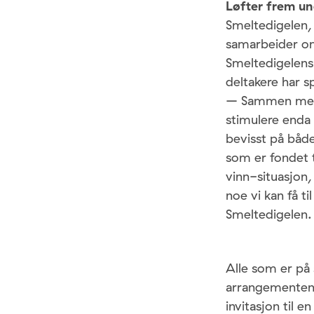
Løfter frem un
Smeltedigelen,
samarbeider om 
Smeltedigelens
deltakere har sp
– Sammen med Ku
stimulere enda 
bevisst på båd
som er fondet t
vinn-situasjon,
noe vi kan få t
Smeltedigelen.
Alle som er på 
arrangementene 
invitasjon til 