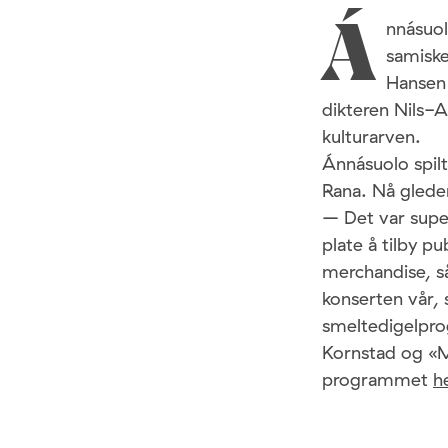
nnásuol
Á
samiske
Hansen 
dikteren Nils-A
kulturarven.
Ánnásuolo spilt
Rana. Nå gleder
– Det var super
plate å tilby 
merchandise, s
konserten vår, 
smeltedigelpro
Kornstad og «
programmet
h