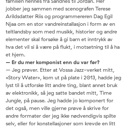
familien hennes fra Sandnes til Jordan. Her
jobber jeg sammen med scenografen Terese
Arildsdatter Riis og programmereren Dag Egil
Njaa om en stor vandreinstallasjon i form av en
teltlandsby som med musikk, historier og andre
elementer skal forsøke å gi barn et inntrykk av
hva det vil si å være på flukt, i motsetning til å ha
et hjem.
– Er du mer komponist enn du var før?
– Jeg prøver. Etter at Vossa Jazz-verket mitt,
«Story Water», kom ut på plate i 2013, hadde jeg
lyst til å utforske litt andre ting, blant annet bruk
av elektronikk, så jeg satte bandet mitt, Time
Jungle, på pause. Jeg hadde jo komponert for
det også, men ville gjerne prøve å skrive for
andre formater der jeg ikke nødvendigvis spilte
selv, eller for konstellasjoner som krevde en litt