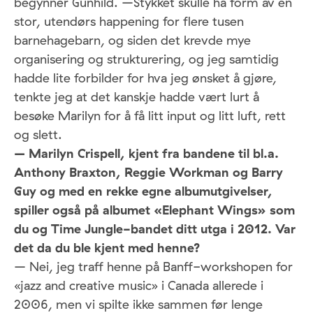
begynner Gunhild. –Stykket skulle ha form av en
stor, utendørs happening for flere tusen
barnehagebarn, og siden det krevde mye
organisering og strukturering, og jeg samtidig
hadde lite forbilder for hva jeg ønsket å gjøre,
tenkte jeg at det kanskje hadde vært lurt å
besøke Marilyn for å få litt input og litt luft, rett
og slett.
– Marilyn Crispell, kjent fra bandene til bl.a.
Anthony Braxton, Reggie Workman og Barry
Guy og med en rekke egne albumutgivelser,
spiller også på albumet «Elephant Wings» som
du og Time Jungle-bandet ditt utga i 2012. Var
det da du ble kjent med henne?
– Nei, jeg traff henne på Banff-workshopen for
«jazz and creative music» i Canada allerede i
2006, men vi spilte ikke sammen før lenge