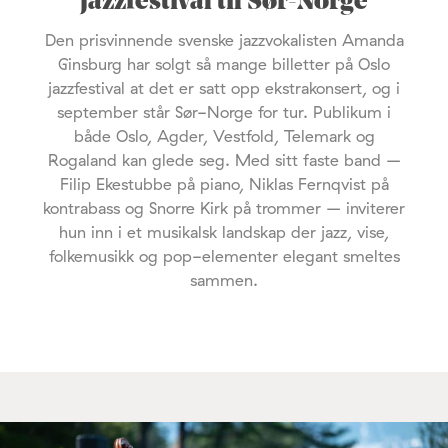
jazzfestival til Sør-Norge
Den prisvinnende svenske jazzvokalisten Amanda
Ginsburg har solgt så mange billetter på Oslo
jazzfestival at det er satt opp ekstrakonsert, og i
september står Sør-Norge for tur. Publikum i
både Oslo, Agder, Vestfold, Telemark og
Rogaland kan glede seg. Med sitt faste band –
Filip Ekestubbe på piano, Niklas Fernqvist på
kontrabass og Snorre Kirk på trommer – inviterer
hun inn i et musikalsk landskap der jazz, vise,
folkemusikk og pop-elementer elegant smeltes
sammen.