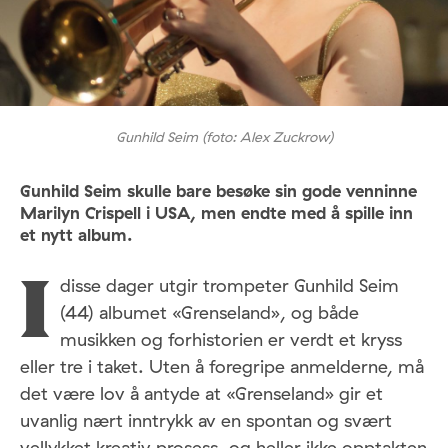
Gunhild Seim (foto: Alex Zuckrow)
Gunhild Seim skulle bare besøke sin gode venninne
Marilyn Crispell i USA, men endte med å spille inn
et nytt album.
disse dager utgir trompeter Gunhild Seim
I
(44) albumet «Grenseland», og både
musikken og forhistorien er verdt et kryss
eller tre i taket. Uten å foregripe anmelderne, må
det være lov å antyde at «Grenseland» gir et
uvanlig nært inntrykk av en spontan og svært
vellykket kreativ prosess, og heller ikke opptakten