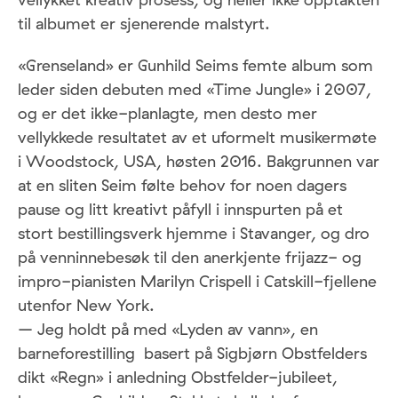
til albumet er sjenerende malstyrt.
«Grenseland» er Gunhild Seims femte album som
leder siden debuten med «Time Jungle» i 2007,
og er det ikke-planlagte, men desto mer
vellykkede resultatet av et uformelt musikermøte
i Woodstock, USA, høsten 2016. Bakgrunnen var
at en sliten Seim følte behov for noen dagers
pause og litt kreativt påfyll i innspurten på et
stort bestillingsverk hjemme i Stavanger, og dro
på venninnebesøk til den anerkjente frijazz- og
impro-pianisten Marilyn Crispell i Catskill-fjellene
utenfor New York.
– Jeg holdt på med «Lyden av vann», en
barneforestilling basert på Sigbjørn Obstfelders
dikt «Regn» i anledning Obstfelder-jubileet,