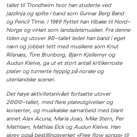
tallet til Trondheim hvor han studerte ved
jazzlinja og spilte i band som Gunnar Berg Band
og Pencil Time. I 1989 flyttet han tilbake til Nord-
Norge og virket som landsdelsmusiker. Fra denne
tiden og utover 90-tallet ledet han band i eget
navn og jobbet tett med musikere som Knut
Riisnæs, Tore Brunborg, Bjørn Kjellemyr og
Audun Kleive, ga ut et stort antall kritikerroste
plater og turnerte hyppig på norske og
utenlandske scener.
Det høye aktivitetsnivået fortsatte utover
2000-tallet, med flere plateutgivelser og
konserter, og musikalske samarbeid med blant
annet Alex Acuna, Maria Joao, Mike Stern, Per
Mathisen, Mathias Eick og Audun Kleive. Han
skrev også bestillingsverket «Free flow songs» til