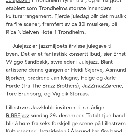
Julejazzen
i Trondheim fyller ti år, og er nå godt
etablert som Trondheims største innendørs
kulturarrangement. Fjerde juledag blir det musikk
fra fire scener, framført av ca 80 musikere, på
Rica Nidelven Hotel i Trondheim.
– Julejazz er jazzmiljøets årvisse julegave til
byen. Det er et fantastisk konserttilbud, sier Ernst
Wiggo Sandbakk, styreleder i Julejazz. Blant
artistene denne gangen er Heidi Skjerve, Asmund
Bjørken, brødrene Jan Magne, Helge og Jarle
Førde (fra The Brazz Brothers), JaZZmaZZørene,
Tore Brunborg, og Vigleik Storaas.
Lillestrøm Jazzklubb inviterer til sin årlige
RIBBEjazz
søndag 29. desember. Totalt tjue band
blir å høre fra seks forskjellige scene på Lillestrøm
Kultursenter. Jazzsirkelen i Ålesund har fire band