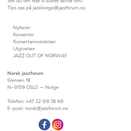
Vet du om noe vi burde skrive om?
Tips oss på jazzinorge@jazzforum.no
Nyheter
Konserter
Konsertanmeldelser
Utgivelser
JAZZ OUT OF NORWAY
Norsk jazzforum
Grensen 18
N-0159 OSLO – Norge
Telefon: +47 22 00 56 60
E-post: norsk@jazzforum.no