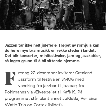
Jazzen tar ikke helt juleferie. I løpet av romjula kan
du høre mye bra musikk en rekke steder i landet.
Det blir konserter, minifestivaler, jam og jazzkaféer,
så ingen grunn til å bli sittende hjemme.
redag 27. desember inviterer Grenland
F
Jazzform til festivalen
SMOG
med
vandring fra jazzbar til jazzbar; fra
Pohlmanns via Ælvespeilet til Kafè K. På
programmet står blant annet JøKleBa, Per Einar
Watle Trio og Cortex (bildet).