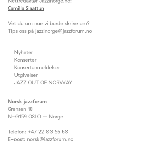
Nettredaktør Jazzinorge.no:
Camilla Slaattun
Vet du om noe vi burde skrive om?
Tips oss på jazzinorge@jazzforum.no
Nyheter
Konserter
Konsertanmeldelser
Utgivelser
JAZZ OUT OF NORWAY
Norsk jazzforum
Grensen 18
N-0159 OSLO – Norge
Telefon: +47 22 00 56 60
E-post: norsk@jazzforum.no