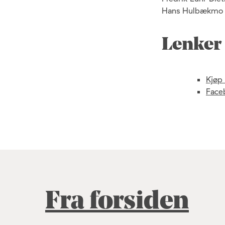
Hans Hulbækmo - 
Lenker
Kjøp 
Face
Fra forsiden