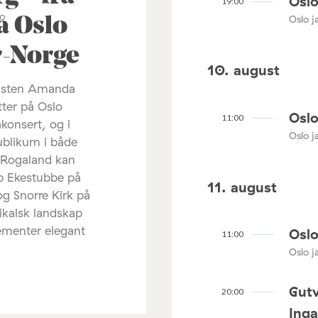
Oslo
19:00
Oslo ja
å Oslo
ør-Norge
10. august
listen Amanda
tter på Oslo
Oslo
11:00
akonsert, og i
Oslo ja
ublikum i både
 Rogaland kan
ip Ekestubbe på
11. august
og Snorre Kirk på
ikalsk landskap
lementer elegant
Oslo
11:00
Oslo ja
Gutv
20:00
Ing