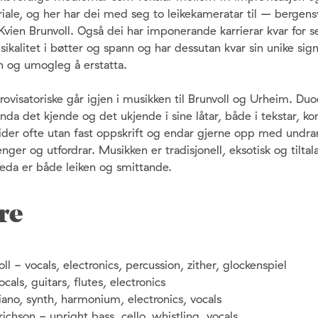
ale, og her har dei med seg to leikekameratar til – bergens
vien Brunvoll. Også dei har imponerande karrierar kvar for 
kalitet i bøtter og spann og har dessutan kvar sin unike sig
en og umogleg å erstatta.
visatoriske går igjen i musikken til Brunvoll og Urheim. Duoe
landa det kjende og det ukjende i sine låtar, både i tekstar, k
eider ofte utan fast oppskrift og endar gjerne opp med undra
nger og utfordrar. Musikken er tradisjonell, eksotisk og tilta
eda er både leiken og smittande.
re
ll - vocals, electronics, percussion, zither, glockenspiel
cals, guitars, flutes, electronics
iano, synth, harmonium, electronics, vocals
richson - upright bass, cello, whistling, vocals