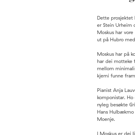
Dette prosjektet
er Stein Urheim o
Moskus har vore 
ut på Hubro med
Moskus har på kor
har dei motteke 
mellom minimalis
kjemi funne fram 
Pianist Anja Lauv
komponistar. Ho e
nyleg besøkte Gri
Hans Hulbækmo fr
Moenje.
I Moskus er dei 