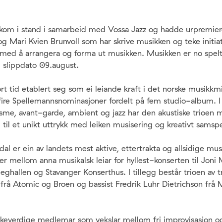
 kom i stand i samarbeid med Vossa Jazz og hadde urpremier
g Mari Kvien Brunvoll som har skrive musikken og teke initia
med å arrangera og forma ut musikken. Musikken er no spelt i
 slippdato 09.august.
t tid etablert seg som ei leiande kraft i det norske musikkmi
fire Spellemannsnominasjoner fordelt på fem studio-album. I
me, avant-garde, ambient og jazz har den akustiske trioen 
til et unikt uttrykk med leiken musisering og kreativt samspe
dal er ein av landets mest aktive, ettertrakta og allsidige mus
r mellom anna musikalsk leiar for hyllest-konserten til Joni
eghallen og Stavanger Konserthus. I tillegg består trioen av
å Atomic og Broen og bassist Fredrik Luhr Dietrichson frå
likeverdige medlemar som vekslar mellom fri improvisasjon og