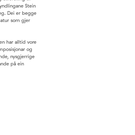
yndlingane Stein
seg. Dei er begge
natur som gjer
n har alltid vore
omposisjonar og
nde, nysgjerrige
lande på ein