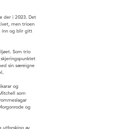
e der i 2023. Det
tivet, men trioen
nn og blir gitt
ljøet. Som trio
 skjeringspunktet
med sin særeigne
l.
ikarar og
 Mitchell som
 trommeslagar
 Morgonrode og
 utforsking av