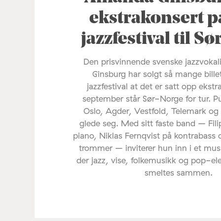
ekstrakonsert p
jazzfestival til S
Den prisvinnende svenske jazzvoka
Ginsburg har solgt så mange bille
jazzfestival at det er satt opp ekstr
september står Sør-Norge for tur. P
Oslo, Agder, Vestfold, Telemark og
glede seg. Med sitt faste band – Fil
piano, Niklas Fernqvist på kontrabass 
trommer – inviterer hun inn i et mus
der jazz, vise, folkemusikk og pop-e
smeltes sammen.