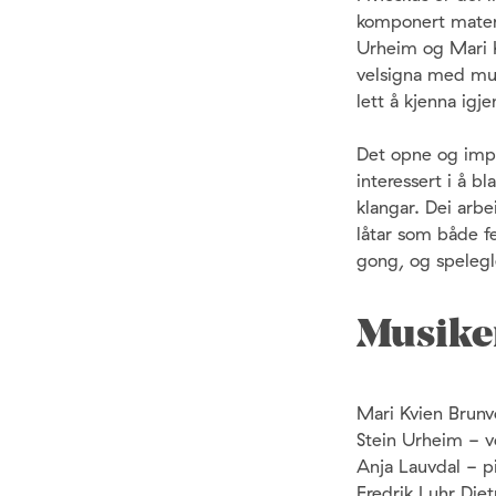
komponert materi
Urheim og Mari K
velsigna med musi
lett å kjenna igj
Det opne og impro
interessert i å b
klangar. Dei arb
låtar som både fe
gong, og spelegl
Musike
Mari Kvien Brunvo
Stein Urheim - vo
Anja Lauvdal - p
Fredrik Luhr Diet