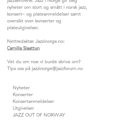
jazzsentrene. Jazz i Norge gir deg
nyheter om stort og smått i norsk jazz,
konsert- og plateanmeldelser samt
oversikt over konserter og
plateutgivelser.
Nettredaktør Jazzinorge.no:
Camilla Slaattun
Vet du om noe vi burde skrive om?
Tips oss på jazzinorge@jazzforum.no
Nyheter
Konserter
Konsertanmeldelser
Utgivelser
JAZZ OUT OF NORWAY