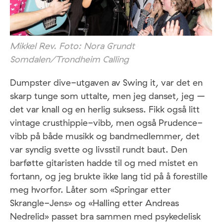
Mikkel Rev. Foto: Nora Grundt
Somdalen/Trondheim Calling
Dumpster dive-utgaven av Swing it, var det en
skarp tunge som uttalte, men jeg danset, jeg –
det var knall og en herlig suksess. Fikk også litt
vintage crusthippie-vibb, men også Prudence-
vibb på både musikk og bandmedlemmer, det
var syndig svette og livsstil rundt baut. Den
barføtte gitaristen hadde til og med mistet en
fortann, og jeg brukte ikke lang tid på å forestille
meg hvorfor. Låter som «Springar etter
Skrangle-Jens» og «Halling etter Andreas
Nedrelid» passet bra sammen med psykedelisk