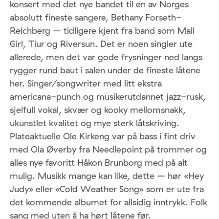
konsert med det nye bandet til en av Norges
absolutt fineste sangere, Bethany Forseth-
Reichberg – tidligere kjent fra band som Mall
Girl, Tiur og Riversun. Det er noen singler ute
allerede, men det var gode frysninger ned langs
rygger rund baut i salen under de fineste låtene
her. Singer/songwriter med litt ekstra
americana-punch og musikerutdannet jazz-rusk,
sjelfull vokal, skvær og kooky mellomsnakk,
ukunstlet kvalitet og mye sterk låtskriving.
Plateaktuelle Ole Kirkeng var på bass i fint driv
med Ola Øverby fra Needlepoint på trommer og
alles nye favoritt Håkon Brunborg med på alt
mulig. Musikk mange kan like, dette – hør «Hey
Judy» eller «Cold Weather Song» som er ute fra
det kommende albumet for allsidig inntrykk. Folk
sang med uten å ha hørt låtene før.