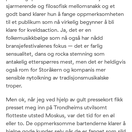
sjarmerende og filosofisk mellomsnakk og et
godt band klarer hun å fange oppmerksomheten
til et publikum som nå virkelig begynner å bli
klare for kveldsaction. Ja, det er en
folkemusikkbølge som nå også har nådd
bransjefestivalenes fokus – det er farlig
sensualitet, dans og rocka stemning som
antakelig etterspørres mest, men det er heldigvis
også rom for Storåkern og kompanis mer
sensible nytolkning av tradisjonsmusikalske
troper.
Men ok, når jeg ved hjelp av gult pressekort fikk
presset meg inn på Trondheims utvilsomt
flotteste utsted Moskus, var det tid for en øl
eller to. De oppmerksomme bartenderne klarer å
hjelpe gode kunder selv når de er fanget som sild