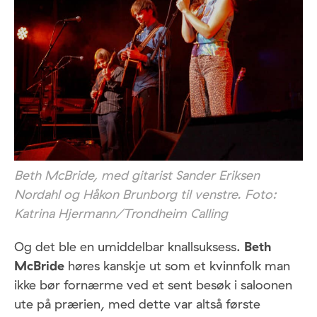
Beth McBride, med gitarist Sander Eriksen
Nordahl og Håkon Brunborg til venstre. Foto:
Katrina Hjermann/Trondheim Calling
Og det ble en umiddelbar knallsuksess.
Beth
McBride
høres kanskje ut som et kvinnfolk man
ikke bør fornærme ved et sent besøk i saloonen
ute på prærien, med dette var altså første