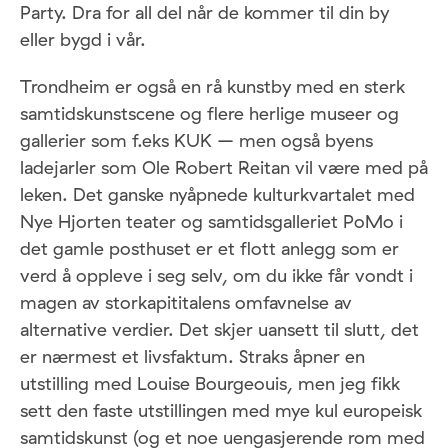
Party. Dra for all del når de kommer til din by
eller bygd i vår.
Trondheim er også en rå kunstby med en sterk
samtidskunstscene og flere herlige museer og
gallerier som f.eks KUK – men også byens
ladejarler som Ole Robert Reitan vil være med på
leken. Det ganske nyåpnede kulturkvartalet med
Nye Hjorten teater og samtidsgalleriet PoMo i
det gamle posthuset er et flott anlegg som er
verd å oppleve i seg selv, om du ikke får vondt i
magen av storkapititalens omfavnelse av
alternative verdier. Det skjer uansett til slutt, det
er nærmest et livsfaktum. Straks åpner en
utstilling med Louise Bourgeouis, men jeg fikk
sett den faste utstillingen med mye kul europeisk
samtidskunst (og et noe uengasjerende rom med