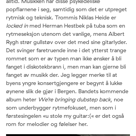
alltid. Musikken har disse psykedeliske
popflarnene i seg, samtidig som det er utpreget
rytmisk og teknisk. Trommis Niklas Heide er
locked in
med Herman Hestbek på tuba som en
rytmeseksjon utenom det vanlige, mens Albert
Rygh strør gullstøv over det med sine gitarlyder.
Det svinger faretruende inne i det ytterst trange
rommet som er av typen man ikke ønsker å bli
fanget i diskotekbrann i, men man kan gjerne bli
fanget av musikk der. Jeg legger merke til at
byens yngre konsertgjengere er begynt å lukke
øynene slik de gjør i Bergen. Bandets kommende
album heter
We’re bringing dubstep back
, noe
som underbygger rytmefokuset, men som i
førstesingelen «u stole my guitar:(« er det også
rom for melodier og følelser her.