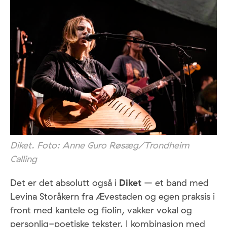
Diket. Foto: Anne Guro Røsæg/Trondheim
Calling
Det er det absolutt også i
Diket
– et band med
Levina Storåkern fra Ævestaden og egen praksis i
front med kantele og fiolin, vakker vokal og
personlig-poetiske tekster. I kombinasjon med