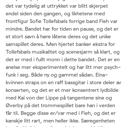
det var tydelig at uttrykket var blitt skjerpet
endel siden den gangen, og likhetene med
frontfigur Sofie Tollefsbøls forrige band Fieh var
mindre. Bandet har for tiden en pause, og det er
et stort savn å høre låtene deres og det unike
samspillet deres. Men hjertet banker ekstra for
Tollefsbøls musikalitet og scenesjarm så klart, og
det er med i fullt monn i dette bandet. Det er en
anelse mer eksperimentelt og har litt mer psych-
funk i seg. Både ny og gammel sådan. Eina-
kvinnen straps on en raff bassgitar i store deler av
konserten, og det er et mer konsentrert lydbilde
med Kai von der Lippe på tangentene sine og
Øverby på det trommespillet bare han i verden
får til. Begge disse er/var med i Fieh, og det er
kanskje litt rart, men heller ikke. Særegenheten