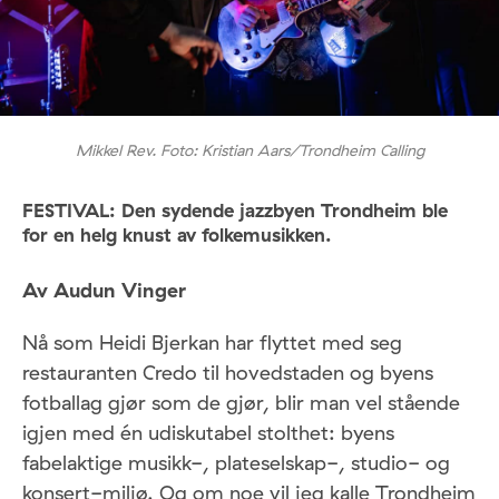
Mikkel Rev. Foto: Kristian Aars/Trondheim Calling
FESTIVAL: Den sydende jazzbyen Trondheim ble
for en helg knust av folkemusikken.
Av Audun Vinger
Nå som Heidi Bjerkan har flyttet med seg
restauranten Credo til hovedstaden og byens
fotballag gjør som de gjør, blir man vel stående
igjen med én udiskutabel stolthet: byens
fabelaktige musikk-, plateselskap-, studio- og
konsert-miljø. Og om noe vil jeg kalle Trondheim