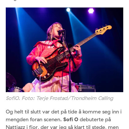
SofiO. Foto: Terje Frostad/Trondheim Calling
Og helt til slutt var det på tide å komme seg inn i
mengden foran scenen.
Sofi O
debuterte på
Nattjazz i fjor, der var jeg så klart til stede, men