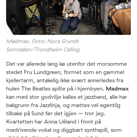
Madmax. Foto: Nora Grundt
Somdalen/Trondheim Calling
Det var allerede lang kø utenfor det morsomme
stedet Fru Lundgreen, formet som en gammel
kjellertarm, antakelig ikke svært annerledes fra
hulen The Beatles spilte på i hjembyen.
Madmax
kan med stor godvilje kalles et jazzband, alle har
bakgrunn fra Jazzlinja, og møttes vel egentlig
tilbake på Sund før det igjen – tror jeg.
Kvartetten har Anna Uéland i front på
medrivende vokal og diggbart synthspill, som