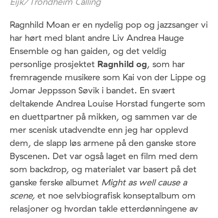
Eijk/Trondheim Calling
Ragnhild Moan er en nydelig pop og jazzsanger vi
har hørt med blant andre Liv Andrea Hauge
Ensemble og han gaiden, og det veldig
personlige prosjektet
Ragnhild og
, som har
fremragende musikere som Kai von der Lippe og
Jomar Jeppsson Søvik i bandet. En svært
deltakende Andrea Louise Horstad fungerte som
en duettpartner på mikken, og sammen var de
mer scenisk utadvendte enn jeg har opplevd
dem, de slapp løs armene på den ganske store
Byscenen. Det var også laget en film med dem
som backdrop, og materialet var basert på det
ganske ferske albumet
Might as well cause a
scene,
et noe selvbiografisk konseptalbum om
relasjoner og hvordan takle etterdønningene av