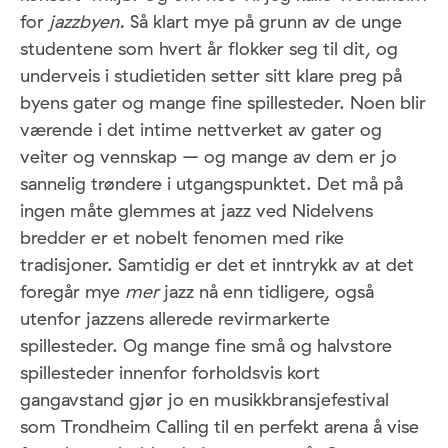
for
jazzbyen.
Så klart mye på grunn av de unge
studentene som hvert år flokker seg til dit, og
underveis i studietiden setter sitt klare preg på
byens gater og mange fine spillesteder. Noen blir
værende i det intime nettverket av gater og
veiter og vennskap – og mange av dem er jo
sannelig trøndere i utgangspunktet. Det må på
ingen måte glemmes at jazz ved Nidelvens
bredder er et nobelt fenomen med rike
tradisjoner. Samtidig er det et inntrykk av at det
foregår mye
mer
jazz nå enn tidligere, også
utenfor jazzens allerede revirmarkerte
spillesteder. Og mange fine små og halvstore
spillesteder innenfor forholdsvis kort
gangavstand gjør jo en musikkbransjefestival
som Trondheim Calling til en perfekt arena å vise