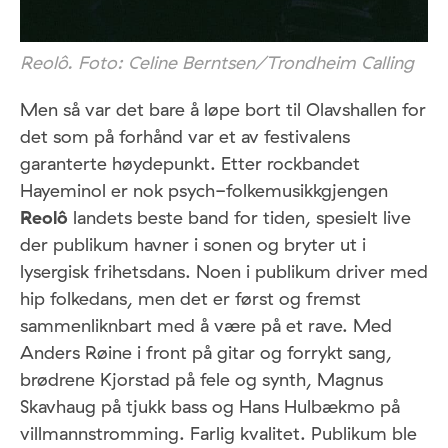
Reolô. Foto: Celine Berntsen/Trondheim Calling
Men så var det bare å løpe bort til Olavshallen for
det som på forhånd var et av festivalens
garanterte høydepunkt. Etter rockbandet
Hayeminol er nok psych-folkemusikkgjengen
Reolô
landets beste band for tiden, spesielt live
der publikum havner i sonen og bryter ut i
lysergisk frihetsdans. Noen i publikum driver med
hip folkedans, men det er først og fremst
sammenliknbart med å være på et rave. Med
Anders Røine i front på gitar og forrykt sang,
brødrene Kjorstad på fele og synth, Magnus
Skavhaug på tjukk bass og Hans Hulbækmo på
villmannstromming. Farlig kvalitet. Publikum ble