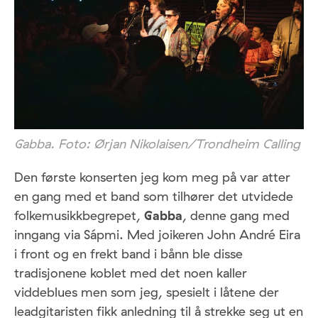
Gabba. Foto: Ørjan Nikolaisen/Trondheim Calling
Den første konserten jeg kom meg på var atter
en gang med et band som tilhører det utvidede
folkemusikkbegrepet,
Gabba
, denne gang med
inngang via Sápmi. Med joikeren John André Eira
i front og en frekt band i bånn ble disse
tradisjonene koblet med det noen kaller
viddeblues men som jeg, spesielt i låtene der
leadgitaristen fikk anledning til å strekke seg ut en