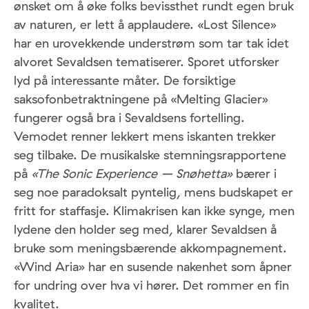
ønsket om å øke folks bevissthet rundt egen bruk
av naturen, er lett å applaudere. «Lost Silence»
har en urovekkende understrøm som tar tak idet
alvoret Sevaldsen tematiserer. Sporet utforsker
lyd på interessante måter. De forsiktige
saksofonbetraktningene på «Melting Glacier»
fungerer også bra i Sevaldsens fortelling.
Vemodet renner lekkert mens iskanten trekker
seg tilbake. De musikalske stemningsrapportene
på
«The Sonic Experience – Snøhetta»
bærer i
seg noe paradoksalt pyntelig, mens budskapet er
fritt for staffasje. Klimakrisen kan ikke synge, men
lydene den holder seg med, klarer Sevaldsen å
bruke som meningsbærende akkompagnement.
«Wind Aria» har en susende nakenhet som åpner
for undring over hva vi hører. Det rommer en fin
kvalitet.