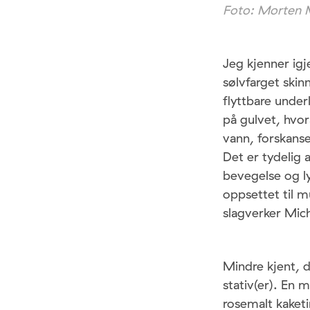
Foto: Morten M
Jeg kjenner igj
sølvfarget skin
flyttbare under
på gulvet, hvor
vann, forskans
Det er tydelig 
bevegelse og l
oppsettet til m
slagverker Mic
Mindre kjent, d
stativ(er). En 
rosemalt kaketi