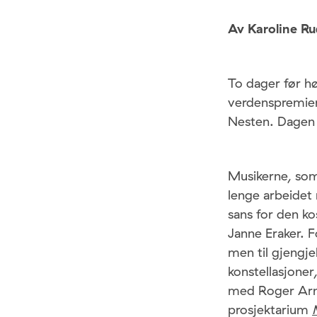
Av Karoline Ru
To dager før h
verdenspremier
Nesten. Dagen 
Musikerne, som
lenge arbeidet 
sans for den ko
Janne Eraker. 
men til gjengjel
konstellasjoner
med Roger Arnt
prosjektarium