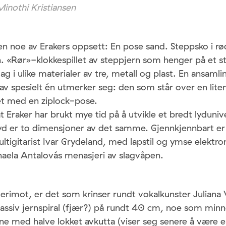
inothi Kristiansen
en noe av Erakers oppsett: En pose sand. Steppsko i rø
n. «Rør»-klokkespillet av steppjern som henger på et sta
lag i ulike materialer av tre, metall og plast. En ansam
av spesielt én utmerker seg: den som står over en lit
et med en ziplock-pose.
at Eraker har brukt mye tid på å utvikle et bredt lyduniv
yd er to dimensjoner av det samme. Gjennkjennbart er
ultigitarist Ivar Grydeland, med lapstil og ymse elektro
haela Antalovás menasjeri av slagvåpen.
erimot, er det som krinser rundt vokalkunster Juliana
massiv jernspiral (fjær?) på rundt 40 cm, noe som min
ne med halve lokket avkutta (viser seg senere å være en