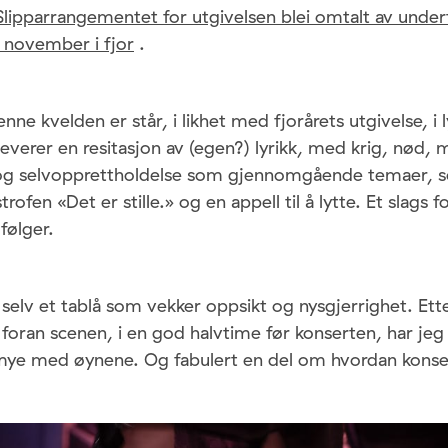
Slipparrangementet for utgivelsen blei omtalt av unde
 november i fjor
.
e kvelden er står, i likhet med fjorårets utgivelse, i 
verer en resitasjon av (egen?) lyrikk, med krig, nød, 
og selvopprettholdelse som gjennomgående temaer, 
rofen «Det er stille.» og en appell til å lytte. Et slags fo
følger.
 selv et tablå som vekker oppsikt og nysgjerrighet. Ette
 foran scenen, i en god halvtime før konserten, har jeg 
 mye med øynene. Og fabulert en del om hvordan konsert