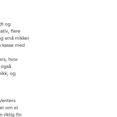
dt og
tiv, flere
ling små mikker
en kasse med
ers, hvor
 også
nikk, og
 Venters
ner om ei
 riktig fin