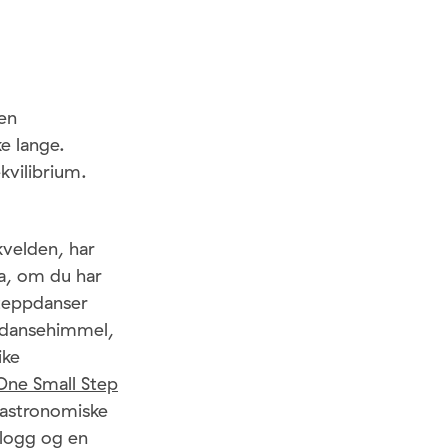
en
e lange.
kvilibrium.
velden, har
na, om du har
steppdanser
ppdansehimmel,
ike
One Small Step
 astronomiske
blogg og en