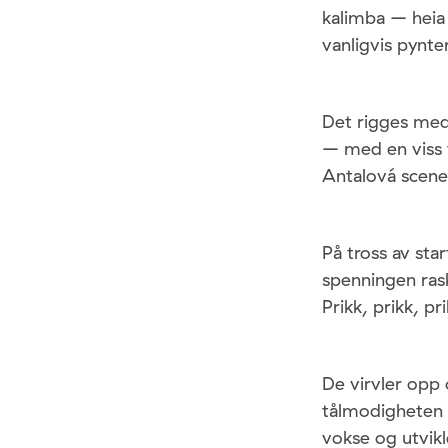
kalimba – heia
vanligvis pynt
Det rigges med
– med en viss f
Antalová scenen 
På tross av sta
spenningen rask
Prikk, prikk, pri
De virvler opp 
tålmodigheten 
vokse og utvikl