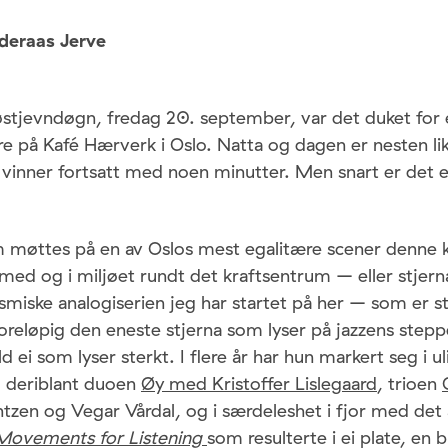
deraas Jerve
østjevndøgn, fredag 20. september, var det duket for 
e på Kafé Hærverk i Oslo. Natta og dagen er nesten lik
vinner fortsatt med noen minutter. Men snart er det e
 møttes på en av Oslos mest egalitære scener denne k
med og i miljøet rundt det kraftsentrum – eller stjer
smiske analogiserien jeg har startet på her – som er 
Foreløpig den eneste stjerna som lyser på jazzens ste
d ei som lyser sterkt. I flere år har hun markert seg i ul
, deriblant duoen
Øy med Kristoffer Lislegaard
, trioen
zen og Vegar Vårdal, og i særdeleshet i fjor med det
Movements for Listening
som resulterte i ei plate, en 