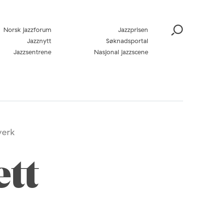
Norsk jazzforum
Jazzprisen
Jazznytt
Søknadsportal
Jazzsentrene
Nasjonal jazzscene
verk
ett