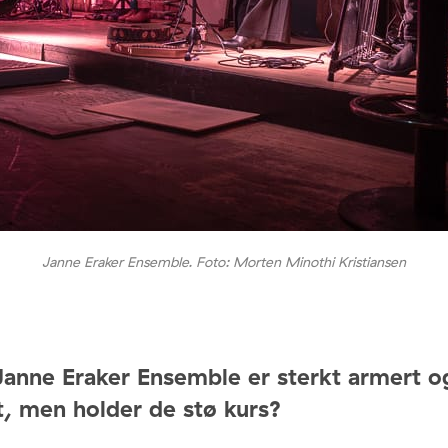
Janne Eraker Ensemble. Foto: Morten Minothi Kristiansen
anne Eraker Ensemble er sterkt armert o
t, men holder de stø kurs?