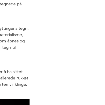
rtegnede på
lyttingens tegn.
materialisme,
som åpnes og
rtegn til
r å ha sittet
allerede rukket
en vil klinge.