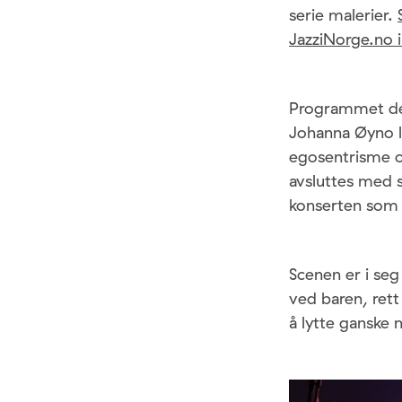
serie malerier.
JazziNorge.no i
Programmet denn
Johanna Øyno le
egosentrisme 
avsluttes med st
konserten som 
Scenen er i seg
ved baren, rett
å lytte ganske