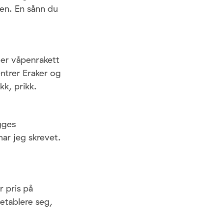
en. En sånn du
ler våpenrakett
entrer Eraker og
kk, prikk.
gges
har jeg skrevet.
r pris på
etablere seg,