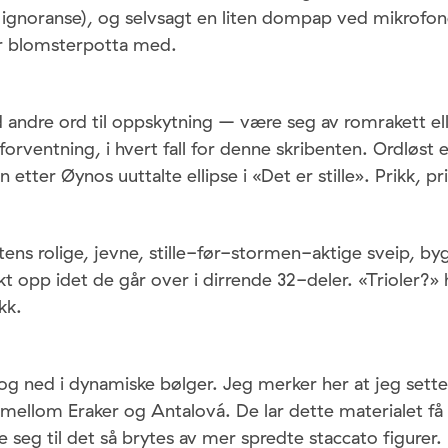
 ignoranse), og selvsagt en liten dompap ved mikrofon
er blomsterpotta med.
 andre ord til oppskytning – være seg av romrakett el
orventning, i hvert fall for denne skribenten. Ordløst 
etter Øynos uuttalte ellipse i «Det er stille». Prikk, pri
rtens rolige, jevne, stille-før-stormen-aktige sveip, by
t opp idet de går over i dirrende 32-deler. «Trioler?» 
kk.
og ned i dynamiske bølger. Jeg merker her at jeg sette
mellom Eraker og Antalová. De lar dette materialet få 
e seg til det så brytes av mer spredte staccato figurer.