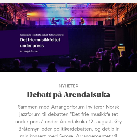
NYHETER
Debatt på Arendalsuka
Sammen med Arrangørforum inviterer Norsk
jazzforum til debatten "Det frie musikkfeltet
under press" under Arendalsuka 12. august. Gry
Bråtømyr leder politikerdebatten, og det blir
minikonsert med Symre. Arrangementet vil