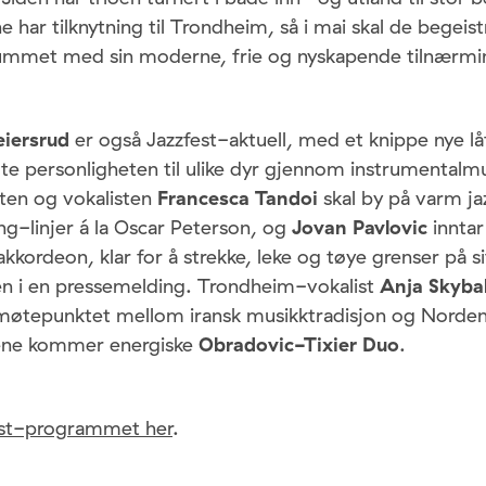
e har tilknytning til Trondheim, så i mai skal de begeist
met med sin moderne, frie og nyskapende tilnærming
eiersrud
er også Jazzfest-aktuell, med et knippe nye lå
lte personligheten til ulike dyr gjennom instrumentalm
isten og vokalisten
Francesca Tandoi
skal by på varm ja
ng-linjer á la Oscar Peterson, og
Jovan Pavlovic
inntar
akkordeon, klar for å strekke, leke og tøye grenser på s
len i en pressemelding. Trondheim-vokalist
Anja Skyb
i møtepunktet mellom iransk musikktradisjon og Norden,
cene kommer energiske
Obradovic-Tixier Duo
.
st-programmet her
.