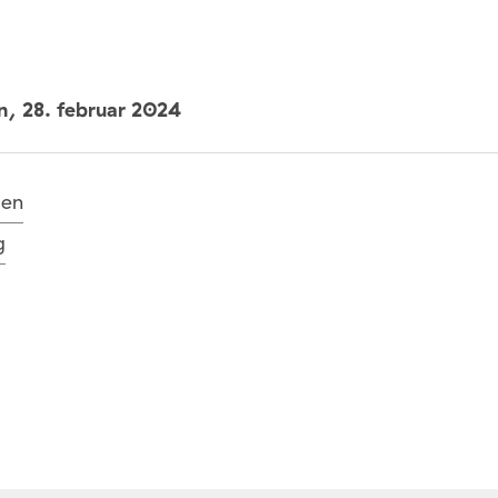
un,
28. februar 2024
oen
g