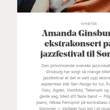
NYHETER
Amanda Ginsburg
ekstrakonsert p
jazzfestival til S
Den prisvinnende svenske jazzvoka
Ginsburg har solgt så mange bille
jazzfestival at det er satt opp ekstr
september står Sør-Norge for tur. P
Oslo, Agder, Vestfold, Telemark og
glede seg. Med sitt faste band – Fil
piano, Niklas Fernqvist på kontrabass 
trommer – inviterer hun inn i et mus