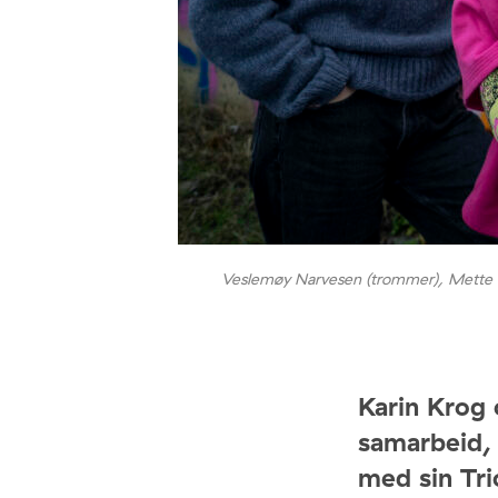
Veslemøy Narvesen (trommer), Mette Ra
Karin Krog 
samarbeid,
med sin Tri