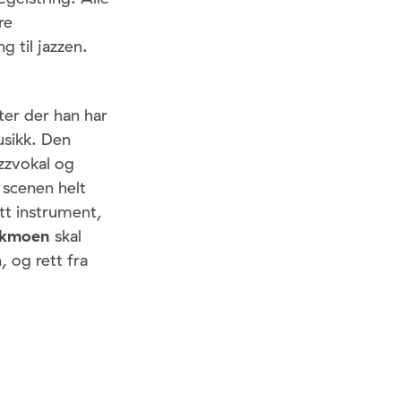
re
 til jazzen.
ter der han har
usikk. Den
zzvokal og
 scenen helt
itt instrument,
akmoen
skal
 og rett fra