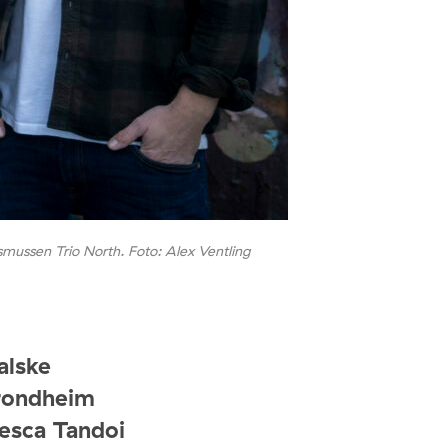
mussen Trio North. Foto: Alex Ventling
alske
Trondheim
cesca Tandoi