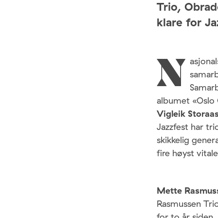
Trio, Obra
klare for J
asjona
N
samarbe
Samarbe
albumet «Oslo 
Vigleik Storaa
Jazzfest har tr
skikkelig gene
fire høyst vita
Mette Rasmus
Rasmussen Trio
for to år siden.