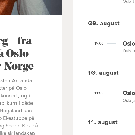
Oslo J
09. august
 – fra
Oslo
19:00
Oslo ja
å Oslo
ør-Norge
10. august
listen Amanda
tter på Oslo
Oslo
11:00
akonsert, og i
Oslo ja
ublikum i både
 Rogaland kan
ip Ekestubbe på
11. august
og Snorre Kirk på
ikalsk landskap