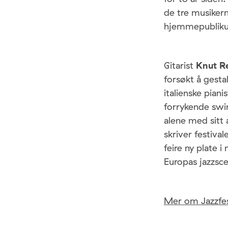
de tre musikern
hjemmepublikum
Gitarist
Knut R
forsøkt å gesta
italienske pian
forrykende swi
alene med sitt 
skriver festiva
feire ny plate 
Europas jazzs
Mer om Jazzfe