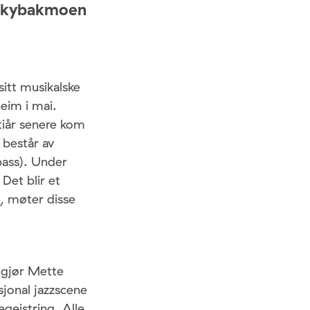
 Skybakmoen
sitt musikalske
eim i mai.
 tiår senere kom
 består av
ass). Under
. Det blir et
, møter disse
gjør Mette
jonal jazzscene
egeistring. Alle