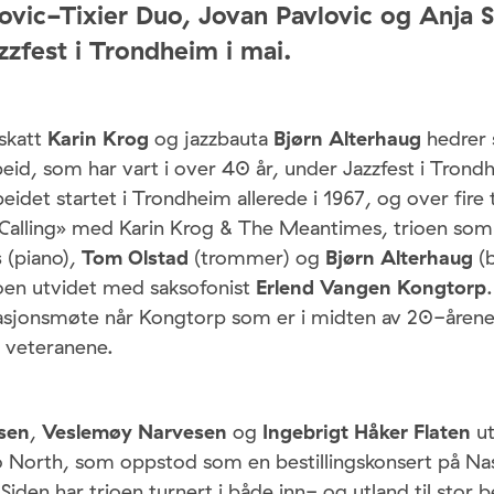
dovic-Tixier Duo, Jovan Pavlovic og Anja
azzfest i Trondheim i mai.
lskatt
Karin Krog
og jazzbauta
Bjørn Alterhaug
hedrer 
id, som har vart i over 40 år, under Jazzfest i Trondh
idet startet i Trondheim allerede i 1967, og over fire
Calling» med Karin Krog & The Meantimes, trioen som
s
(piano),
Tom Olstad
(trommer) og
Bjørn Alterhaug
(b
ioen utvidet med saksofonist
Erlend Vangen Kongtorp
rasjonsmøte når Kongtorp som er i midten av 20-årene
le veteranene.
sen
,
Veslemøy Narvesen
og
Ingebrigt Håker Flaten
ut
 North, som oppstod som en bestillingskonsert på Nas
 Siden har trioen turnert i både inn- og utland til stor b