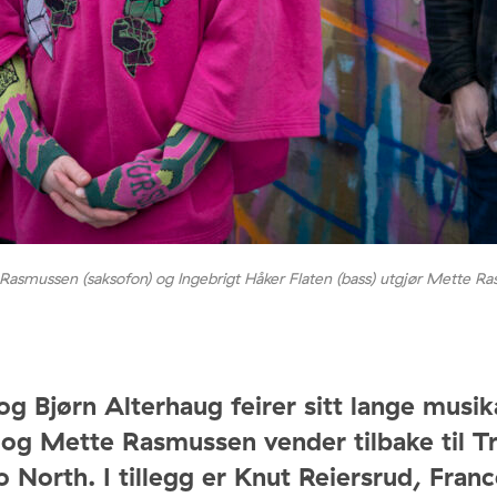
smussen (saksofon) og Ingebrigt Håker Flaten (bass) utgjør Mette Ras
og Bjørn Alterhaug feirer sitt lange musik
 og Mette Rasmussen vender tilbake til 
o North. I tillegg er Knut Reiersrud, Fran