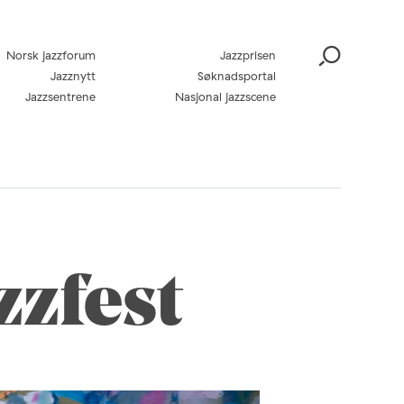
Norsk jazzforum
Jazzprisen
Jazznytt
Søknadsportal
Jazzsentrene
Nasjonal jazzscene
zzfest