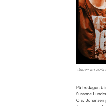
«Blue» En Joni 
På fredagen bli
Susanne Lunden
Olav Johansen 