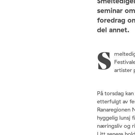
Smeltedigel
seminar om
foredrag o
del annet.
meltedig
S
Festival
artister 
På torsdag kan
etterfulgt av f
Ranaregionen Næ
hyggelig lunsj 
næringsliv og r
Litt senere ho