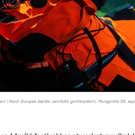
t i Nord-Europas største vannfylte grottesystem, Pluragrotta 30. sept