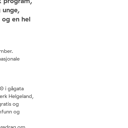
sk program,
 unge,
 og en hel
ember.
nasjonale
0 i gågata
verk Helgeland,
gratis og
amfunn og
foredrag om