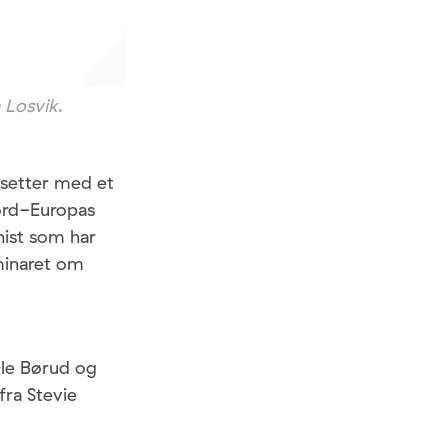
n Losvik.
tsetter med et
ord-Europas
nist som har
minaret om
Ole Børud og
fra Stevie