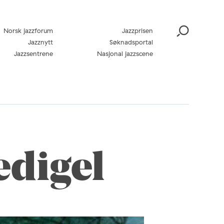
Norsk jazzforum
Jazzprisen
Jazznytt
Søknadsportal
Jazzsentrene
Nasjonal jazzscene
edigel