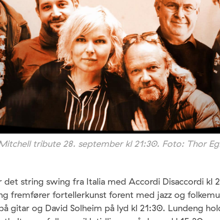
Mitchell tribute 28. september kl 21:30. Foto: Thor Egil
r det string swing fra Italia med Accordi Disaccordi kl
g fremfører fortellerkunst forent med jazz og folkemu
på gitar og David Solheim på lyd kl 21:30. Lundeng hol