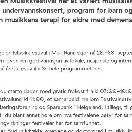
en Musikkfestival har et variert musikal
 undervannskonsert, program for barn og
m musikkens terapi for eldre med demens
elen Musikkfestival i Mo i Rana skjer nå 28.-30. sept
en lover «en god variasjon av lokale, nasjonale og inter
på årets festival.»
Se hele programmet her.
 du starte dagen med gratis frokost fra kl 07:00-10:0
estivallunsj kl 11:00, et samarbeid mellom Festivalnett
ringsforening og Sparebank 1 Helgeland. I tillegg til 
får du blant annet høre om hva festivalene betyr for s
ingvirkninger festivaler har for samfunnet.
lder Audun Myskja, overlege og doktorgrad i musikk, 