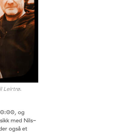
 Leirtrø.
 20:00, og
sikk med Nils-
der også et