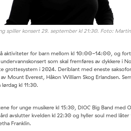
g spiller konsert 29. september kl 21:30. Foto: Marti
å aktiviteter for barn mellom kl 10:00-14:00, og for
undervannskonsert som skal fremføres av dykkere i N
lte grottesystem i 2024. Deriblant med eneste saksofo
n av Mount Everest, Håkon William Skog Erlandsen. Se
 lørdag kl 11:30.
scene for unge musikere kl 15:30, DIOC Big Band med 
ård avslutter kvelden kl 22:30 og hyller soul med låter 
ha Franklin.