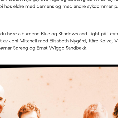
pi hos eldre med demens og med andre sykdommer på
 du høre albumene Blue og Shadows and Light på Teate
st av Joni Mitchell med Elisabeth Nygård, Kåre Kolve, Vi
jørnar Søreng og Ernst Wiggo Sandbakk.