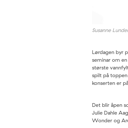
Susanne Lunden
Lørdagen byr p
seminar om en 
største vannfy
spilt på toppe
konserten er på
Det blir åpen 
Julie Dahle Aag
Wonder og Aret