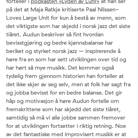
forteller i
podkasten «Lyden av Luhr»
at han ser
på det at Maja Ratkje kritiserte Paal Nilssen-
Loves Large Unit for kun å bestå av menn, som
det viktigste som har skjedd i norsk jazz det siste
tiåret. Audun beskriver så fint hvordan
bevisstgjøring og bedre kjønnsbalanse har
beriket og styrket norsk jazz – inspirerende å
høre fra en som har sett utviklingen over tid og
har hørt så mye musikk. Det kommer også
tydelig frem gjennom historien han forteller at
det ikke skjer av seg selv, men at folk har sagt fra
og jobba bevisst for en bedre balanse. Det gir
håp og motivasjon å høre Audun fortelle om
fremskrittene som har skjedd det siste tiåret,
samtidig så må vi alle jobbe sammen fremover
for at utviklingen fortsetter i riktig retning. Noe
av det fantastiske med improvisert musikk er at