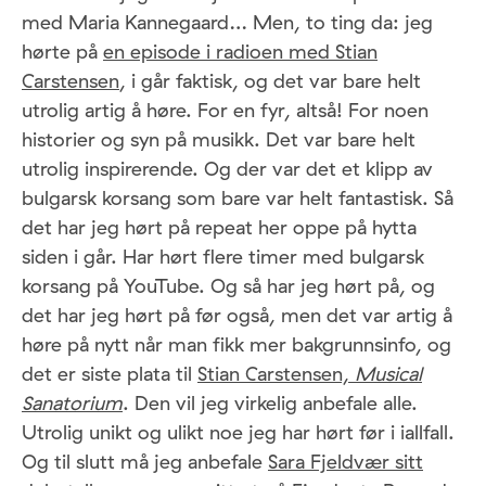
med Maria Kannegaard… Men, to ting da: jeg
hørte på
en episode i radioen med Stian
Carstensen
, i går faktisk, og det var bare helt
utrolig artig å høre. For en fyr, altså! For noen
historier og syn på musikk. Det var bare helt
utrolig inspirerende. Og der var det et klipp av
bulgarsk korsang som bare var helt fantastisk. Så
det har jeg hørt på repeat her oppe på hytta
siden i går. Har hørt flere timer med bulgarsk
korsang på YouTube. Og så har jeg hørt på, og
det har jeg hørt på før også, men det var artig å
høre på nytt når man fikk mer bakgrunnsinfo, og
det er siste plata til
Stian Carstensen,
Musical
Sanatorium
. Den vil jeg virkelig anbefale alle.
Utrolig unikt og ulikt noe jeg har hørt før i iallfall.
Og til slutt må jeg anbefale
Sara Fjeldvær sitt