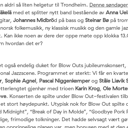
aldri så liten helgetur til Trondheim.
Denne søndage
Mäkelä
med et splitter nytt band bestående av
Anna Ue
gitar,
Johannes Midbrö
d på bass og
Steinar Bø
på trom
 norsk folkemusikk, ny klassisk musikk og den gamle ja
et. Kan ikke noen av dere der oppe møte opp klokka 1
om hvordan det er?
et også endelig duket for Blow Outs jubileumskonsert, 
onal Jazzscene. Programmet er sterkt: Vi får en kvart
r
,
Sophie Agnel
,
Pascal Niggenkemper
og
Ståle Liavik
 etterlengtet gjenhør med trioen
Karin Krog
,
Ole Morte
ove
. Konserten de spilte under Blow Out-festivalen til
g et stort høydepunkt. Utypisk nok for Blow Out spilte
d Midnight”, “Break of Day in Molde”, “Goodbye Pork P
ige, frimodige tolkninger. Det hadde selvsagt vært g
en opprinnelige planen var, men bonusen med at den er 