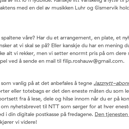
 saktens med en del av musikken Luhr og Gismervik hold
 spaltene våre? Har du et arrangement, en plate, et nyh
sker at vi skal se på? Eller kanskje du har en mening d
kke alt vi rekker, men vi setter enormt pris på om dere 
mpel ved å sende en mail til filip.roshauw@gmail.com.
 som vanlig på at det anbefales å tegne
Jazznytt-abo
jorter eller totebags er det den eneste måten du som le
rtsett fra å lese, dele og hilse innom når du er på kon
 om nyhetsbrevet til NTT som sørger for at hver enes
d i din digitale postkasse på fredagene.
Den tjenesten
 kjører vi videre!