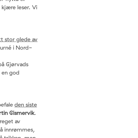
kjære leser. Vi
tt stor glede av
turné i Nord-
 på Gjørvads
s en god
befale
den siste
tin Gismervik
.
preget av
må innrømmes,
 på trikken, men