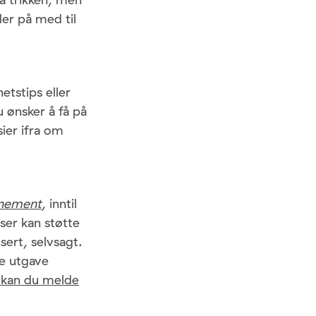
er på med til
etstips eller
u ønsker å få på
sier ifra om
nnement
, inntil
ser kan støtte
sert, selvsagt.
te utgave
 kan du melde