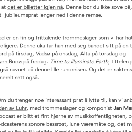
r at
det er billetter igjen nå
. Denne bør du ikke sove på, 
t-jubileumsprat lenger ned i denne remse.
vad er en fin og frittalende trommeslager som
vi har ha
dligere
. Denne uka tar han med seg bandet sitt på en 
ord på tirsdag
,
Vadsø på onsdag
,
Alta på torsdag
og
byen Bodø på fredag
.
Time to illuminate Earth
, tittelen
 også navnet på denne lille rundreisen. Og det er sakten
nerelt sett også.
Om du trenger noe interessant prat å lytte til, kan vi an
den av Luhr
, med trommeslager og komponist
Jan Mar
dcast er blitt et fint hjørne av musikkoffentligheten, 
odcasterens sonore bassrøst, lune væremåte og, det 
 av litt lo fi lydbilde. Kanskje litt vanskelig å lytte til