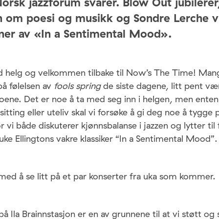
orsk jazzforum svarer. Blow Out jubilerer
en om poesi og musikk og Sondre Lerche v
oner av «In a Sentimental Mood».
d helg og velkommen tilbake til Now’s The Time! Mang
på følelsen av
fools spring
de siste dagene, litt pent v
oene. Det er noe å ta med seg inn i helgen, men ente
itting eller uteliv skal vi forsøke å gi deg noe å tygge 
vi både diskuterer kjønnsbalanse i jazzen og lytter til f
uke Ellingtons vakre klassiker “In a Sentimental Mood”
 med å se litt på et par konserter fra uka som kommer.
å Ila Brainnstasjon er en av grunnene til at vi støtt og 