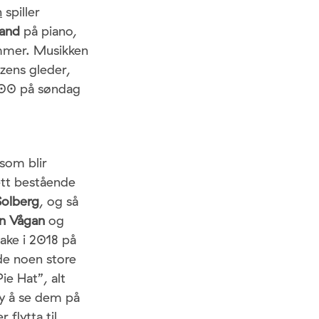
n
spiller
land
på piano,
mer. Musikken
zzens gleder,
3.00 på søndag
som blir
ett bestående
 Solberg
, og så
n Vågan
og
bake i 2018 på
 de noen store
ie Hat”, alt
øy å se dem på
flytta til