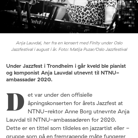
Anja Lauvdal, her fra en konsert med Finity under Oslo
Jazzfestival i august i år. Foto: Matija Puzar/Oslo Jazzfestival
Under Jazzfest i Trondheim i går kveld ble pianist
og komponist Anja Lauvdal utnevnt til NTNU-
ambassadør 2020.
et var under den offisielle
D
åpningskonserten for årets Jazzfest at
NTNU-rektor Anne Borg utnevnte Anja
Lauvdal til NTNU-ambassadøren for 2020.
Dette er en tittel som tildeles en jazzartist eller -
gruppe som på en fremragende måte fungerer