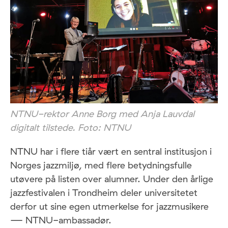
NTNU-rektor Anne Borg med Anja Lauvdal
digitalt tilstede. Foto: NTNU
NTNU har i flere tiår vært en sentral institusjon i
Norges jazzmiljø, med flere betydningsfulle
utøvere på listen over alumner. Under den årlige
jazzfestivalen i Trondheim deler universitetet
derfor ut sine egen utmerkelse for jazzmusikere
— NTNU-ambassadør.