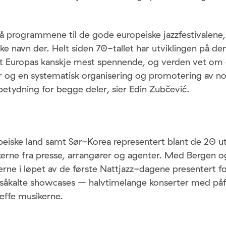
 programmene til de gode europeiske jazzfestivalene, 
rske navn der. Helt siden 70-tallet har utviklingen på de
t Europas kanskje mest spennende, og verden vet om
r og en systematisk organisering og promotering av nor
betydning for begge deler, sier Edin Zubčević.
opeiske land samt Sør-Korea representert blant de 20 u
kerne fra presse, arrangører og agenter. Med Bergen 
erne i løpet av de første Nattjazz-dagene presentert fo
såkalte showcases – halvtimelange konserter med på
reffe musikerne.