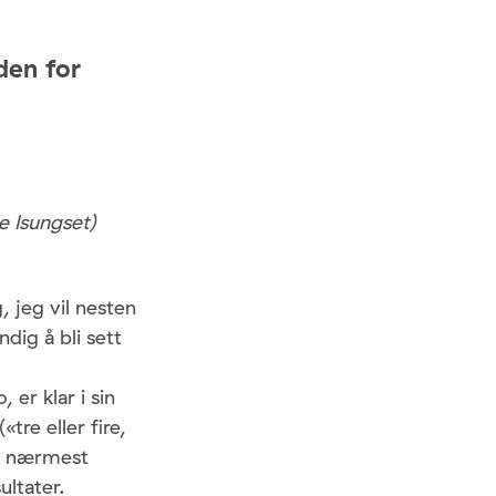
den for
e Isungset)
, jeg vil nesten
dig å bli sett
 er klar i sin
«tre eller fire,
 å nærmest
ultater.