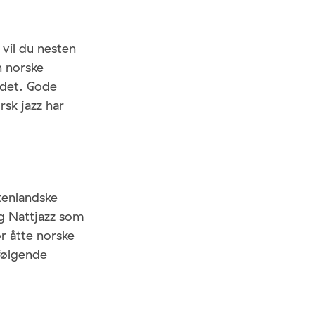
vil du nesten
n norske
 det. Gode
sk jazz har
tenlandske
og Nattjazz som
r åtte norske
følgende