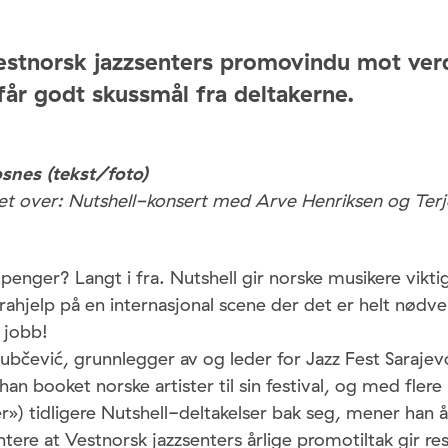
estnorsk jazzsenters promovindu mot ver
 får godt skussmål fra deltakerne.
snes (tekst/foto)
det over: Nutshell-konsert med Arve Henriksen og Terj
enger? Langt i fra. Nutshell gir norske musikere viktig
rahjelp på en internasjonal scene der det er helt nødven
å jobb!
ubčević, grunnlegger av og leder for Jazz Fest Sarajevo,
 han booket norske artister til sin festival, og med flere (
ker») tidligere Nutshell-deltakelser bak seg, mener han
re at Vestnorsk jazzsenters årlige promotiltak gir res