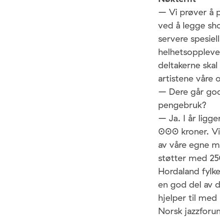
– Vi prøver å 
ved å legge sho
servere spesiel
helhetsopplevel
deltakerne skal 
artistene våre 
– Dere går god 
pengebruk?
– Ja. I år ligg
000 kroner. Vi
av våre egne mi
støtter med 2
Hordaland fylk
en god del av d
hjelper til med
Norsk jazzforu