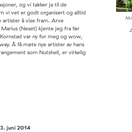
asjoner, og vi takker ja til de
vi vet er godt organisert og alltid
NUT
e artister å vise fram. Arve
 Marius (Neset) kjente jeg fra før
Z
 Kornstad var ny for meg og wow,
away. Å få møte nye artister av hans
rrangement som Nutshell, er virkelig
,
3. juni 2014