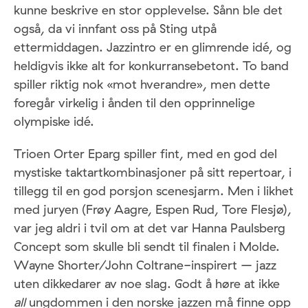
kunne beskrive en stor opplevelse. Sånn ble det
også, da vi innfant oss på Sting utpå
ettermiddagen. Jazzintro er en glimrende idé, og
heldigvis ikke alt for konkurransebetont. To band
spiller riktig nok «mot hverandre», men dette
foregår virkelig i ånden til den opprinnelige
olympiske idé.
Trioen Orter Eparg spiller fint, med en god del
mystiske taktartkombinasjoner på sitt repertoar, i
tillegg til en god porsjon scenesjarm. Men i likhet
med juryen (Frøy Aagre, Espen Rud, Tore Flesjø),
var jeg aldri i tvil om at det var Hanna Paulsberg
Concept som skulle bli sendt til finalen i Molde.
Wayne Shorter/John Coltrane-inspirert – jazz
uten dikkedarer av noe slag. Godt å høre at ikke
all
ungdommen i den norske jazzen må finne opp