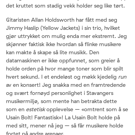
det kruttet som stadig vekk holder seg like tørt.
Gitaristen Allan Holdsworth har fått med seg
Jimmy Haslip (Yellow Jackets) i sin trio, hvilket
gjør uttrykket om mulig enda mer ekstremt. Jeg
skjønner faktisk ikke hvordan så flinke musikere
kan makte å skape så lite musikk. Den
datamaskinen er ikke oppfunnet, som greier å
holde orden på hvor mange toner som blir spilt
hvert sekund. I et endeløst og møkk kjedelig
run
av en konsert! Jeg snakka med en framtredende
og svært fornøyd personlighet i Stavangers
musikermiljø, som mente han betrakta dette
som en
estetisk
opplevelse – «omtrent som å se
Usain Bolt! Fantastisk»! La Usain Bolt holde på
med sitt, mener nå jeg – så får musikere holde
fortet på andre arenaer.