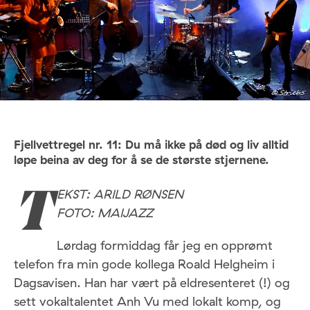
Fjellvettregel nr. 11: Du må ikke på død og liv alltid
løpe beina av deg for å se de største stjernene.
EKST: ARILD RØNSEN
T
FOTO: MAIJAZZ
Lørdag formiddag får jeg en opprømt
telefon fra min gode kollega Roald Helgheim i
Dagsavisen. Han har vært på eldresenteret (!) og
sett vokaltalentet Anh Vu med lokalt komp, og