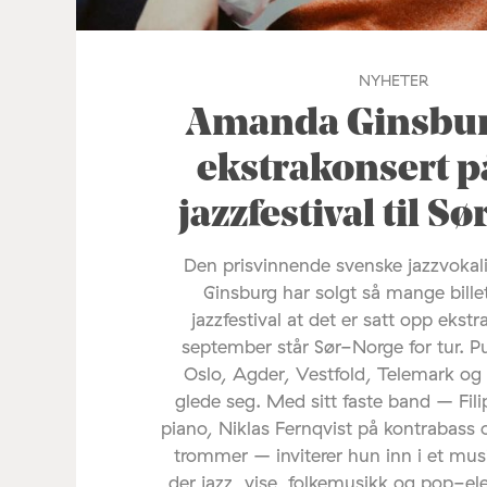
NYHETER
Amanda Ginsburg
ekstrakonsert p
jazzfestival til S
Den prisvinnende svenske jazzvoka
Ginsburg har solgt så mange bille
jazzfestival at det er satt opp ekstr
september står Sør-Norge for tur. P
Oslo, Agder, Vestfold, Telemark og
glede seg. Med sitt faste band – Fil
piano, Niklas Fernqvist på kontrabass 
trommer – inviterer hun inn i et mus
der jazz, vise, folkemusikk og pop-e