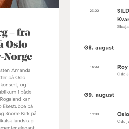
SIL
23:00
Kvar
Sildaj
 – fra
å Oslo
08. august
ør-Norge
Roy 
16:00
listen Amanda
Oslo J
tter på Oslo
akonsert, og i
ublikum i både
09. august
 Rogaland kan
ip Ekestubbe på
Oslo
og Snorre Kirk på
19:00
ikalsk landskap
Oslo ja
lementer elegant