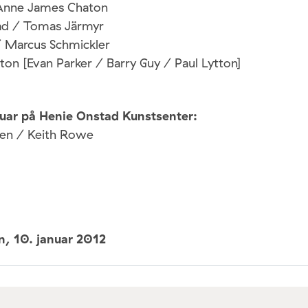
Anne James Chaton
ad / Tomas Järmyr
 Marcus Schmickler
on [Evan Parker / Barry Guy / Paul Lytton]
uar på Henie Onstad Kunstsenter:
gen / Keith Rowe
un,
10. januar 2012