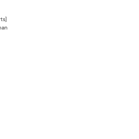
ts]
man