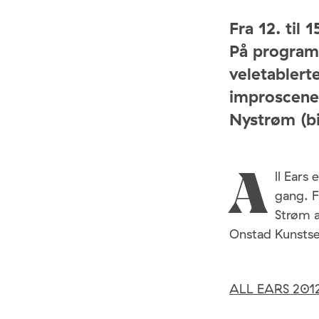
Fra 12. til 
På program
veletablert
improscenen
Nystrøm (bi
ll Ears
A
gang. F
Strøm a
Onstad Kunstse
ALL EARS 201