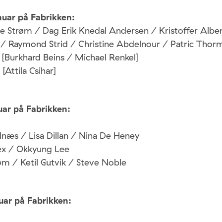
nuar på Fabrikken:
 Strøm / Dag Erik Knedal Andersen / Kristoffer Alber
 / Raymond Strid / Christine Abdelnour / Patric Thor
 [Burkhard Beins / Michael Renkel]
[Attila Csihar]
uar på Fabrikken:
lnæs / Lisa Dillan / Nina De Heney
ex / Okkyung Lee
øm / Ketil Gutvik / Steve Noble
uar på Fabrikken: