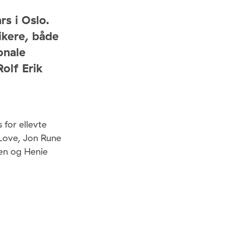
rs i Oslo.
kere, både
onale
olf Erik
 for ellevte
-Love, Jon Rune
en og Henie