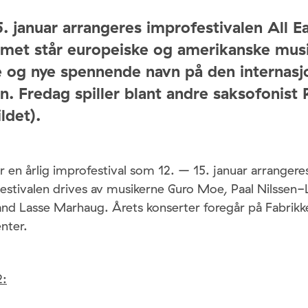
15. januar arrangeres improfestivalen All Ea
met står europeiske og amerikanske musi
e og nye spennende navn på den internasj
. Fredag spiller blant andre saksofonist R
ldet).
 er en årlig improfestival som 12. – 15. januar arrangeres
estivalen drives av musikerne Guro Moe, Paal Nilssen
nd Lasse Marhaug. Årets konserter foregår på Fabrikk
nter.
2: