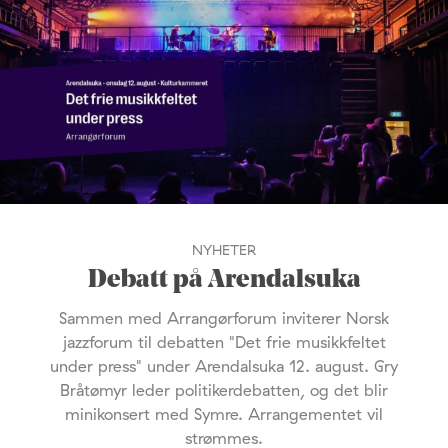
NYHETER
Debatt på Arendalsuka
Sammen med Arrangørforum inviterer Norsk
jazzforum til debatten "Det frie musikkfeltet
under press" under Arendalsuka 12. august. Gry
Bråtømyr leder politikerdebatten, og det blir
minikonsert med Symre. Arrangementet vil
strømmes.