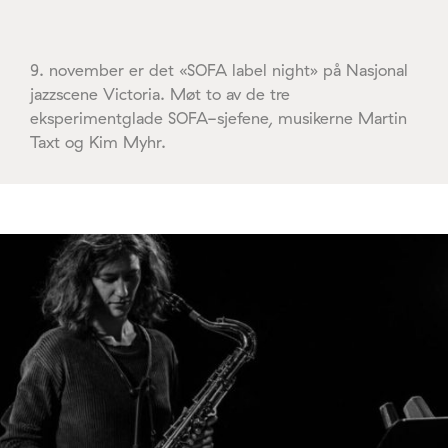
9. november er det «SOFA label night» på Nasjonal
jazzscene Victoria. Møt to av de tre
eksperimentglade SOFA-sjefene, musikerne Martin
Taxt og Kim Myhr.