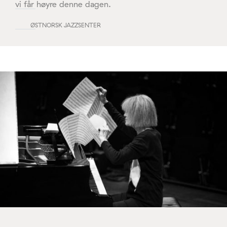
vi får høyre denne dagen.
ØSTNORSK JAZZSENTER