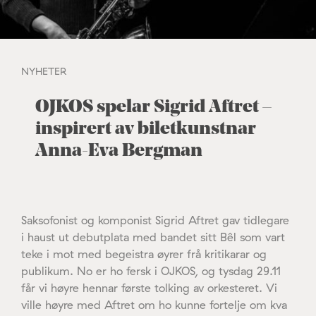
NYHETER
OJKOS spelar Sigrid Aftret –
inspirert av biletkunstnar
Anna-Eva Bergman
Saksofonist og komponist Sigrid Aftret gav tidlegare
i haust ut debutplata med bandet sitt Bêl som vart
teke i mot med begeistra øyrer frå kritikarar og
publikum. No er ho fersk i OJKOS, og tysdag 29.11
får vi høyre hennar første tolking av orkesteret. Vi
ville høyre med Aftret om ho kunne fortelje om kva