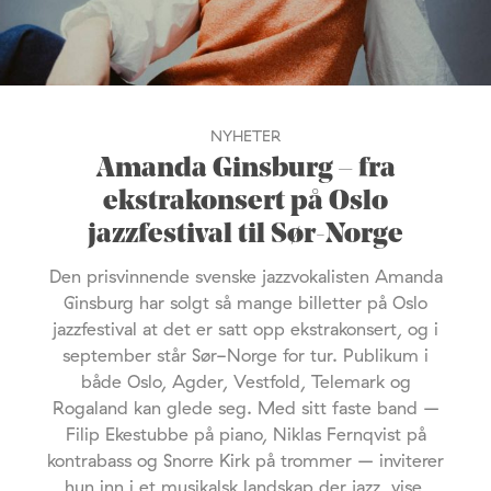
NYHETER
Amanda Ginsburg – fra
ekstrakonsert på Oslo
jazzfestival til Sør-Norge
Den prisvinnende svenske jazzvokalisten Amanda
Ginsburg har solgt så mange billetter på Oslo
jazzfestival at det er satt opp ekstrakonsert, og i
september står Sør-Norge for tur. Publikum i
både Oslo, Agder, Vestfold, Telemark og
Rogaland kan glede seg. Med sitt faste band –
Filip Ekestubbe på piano, Niklas Fernqvist på
kontrabass og Snorre Kirk på trommer – inviterer
hun inn i et musikalsk landskap der jazz, vise,